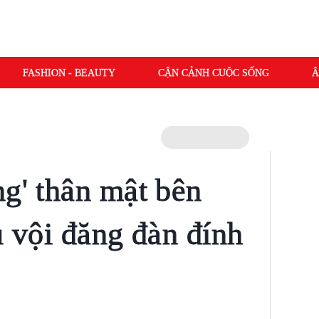
FASHION - BEAUTY
CẬN CẢNH CUỘC SỐNG
Â
ng' thân mật bên
u vội đăng đàn đính