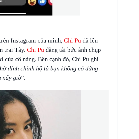
 trên Instagram của mình,
Chi Pu
đã lên
n trai Tây.
Chi Pu
đăng tải bức ảnh chụp
i của cô nàng. Bên cạnh đó, Chi Pu ghi
hờ đính chính hộ là bạn không có đứng
n nãy giờ
".