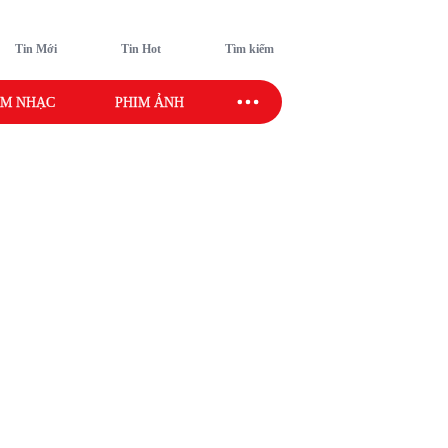
Tin Mới
Tin Hot
Tìm kiếm
M NHẠC
PHIM ẢNH
SAO SPORT