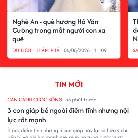
Nghệ An - quê hương Hồ Văn
T
Cường trong mắt người con xa
d
quê
N
DU LỊCH - KHÁM PHÁ
06/08/2026 - 11:09
S
TIN MỚI
CẬN CẢNH CUỘC SỐNG
33 phút trước
3 con giáp bề ngoài điềm tĩnh nhưng nội
lực rất mạnh
Ít nói, điềm tĩnh nhưng 3 con giáp này lại sở hữu ý chí
bền bỉ và nội lực mạnh mẽ, giúp họ từng bước vượt