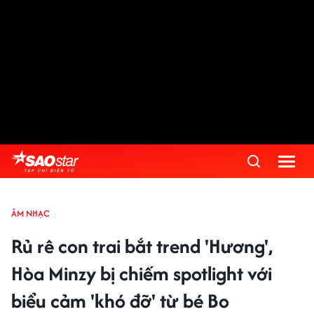
ÂM NHẠC
Rủ rê con trai bắt trend 'Hương',
Hòa Minzy bị chiếm spotlight với
biểu cảm 'khó đỡ' từ bé Bo