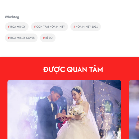
#Hashtag
#
HÒA MINZY
#
CON TRAI HÒA MINZY
#
HÒA MINZY 2021
#
HÒA MINZY COVER
#
BÉ BO
ĐƯỢC QUAN TÂM