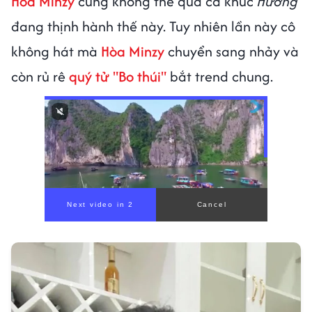
Hòa Minzy
cũng không thể qua ca khúc
Hương
đang thịnh hành thế này. Tuy nhiên lần này cô
không hát mà
Hòa Minzy
chuyển sang nhảy và
còn rủ rê
quý tử "Bo thúi"
bắt trend chung.