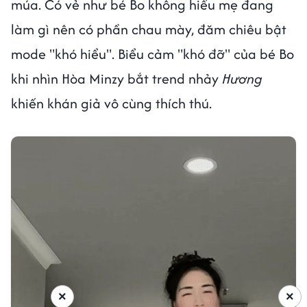
múa. Có vẻ như bé Bo không hiểu mẹ đang
làm gì nên có phần chau mày, đăm chiêu bật
mode "khó hiểu". Biểu cảm "khó đỡ" của bé Bo
khi nhìn Hòa Minzy bắt trend nhảy
Hương
khiến khán giả vô cùng thích thú.
×
×