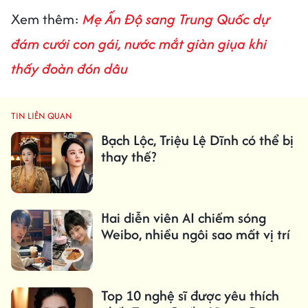
Xem thêm:
Mẹ Ấn Độ sang Trung Quốc dự
đám cưới con gái, nước mắt giàn giụa khi
thấy đoàn đón dâu
TIN LIÊN QUAN
Bạch Lộc, Triệu Lệ Dĩnh có thể bị
thay thế?
Hai diễn viên AI chiếm sóng
Weibo, nhiều ngôi sao mất vị trí
Top 10 nghệ sĩ được yêu thích