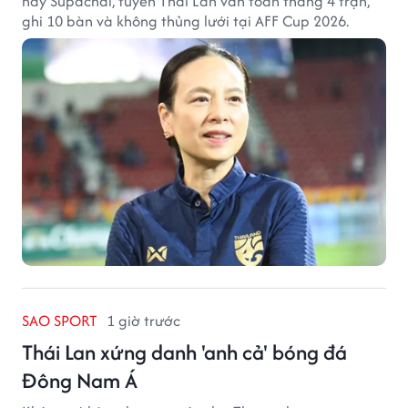
hay Supachai, tuyển Thái Lan vẫn toàn thắng 4 trận,
ghi 10 bàn và không thủng lưới tại AFF Cup 2026.
SAO SPORT
1 giờ trước
Thái Lan xứng danh 'anh cả' bóng đá
Đông Nam Á