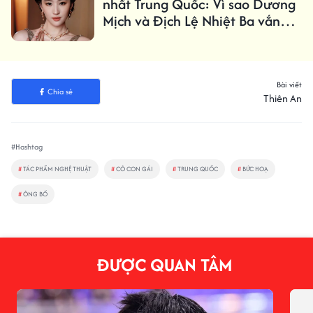
nhất Trung Quốc: Vì sao Dương
Mịch và Địch Lệ Nhiệt Ba vắng
mặt?
Bài viết
Chia sẻ
Thiên An
#Hashtag
#
TÁC PHẨM NGHỆ THUẬT
#
CÔ CON GÁI
#
TRUNG QUỐC
#
BỨC HOẠ
#
ÔNG BỐ
ĐƯỢC QUAN TÂM