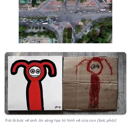
Trái là bức vẽ anh Jin sáng tạo từ hình vẽ của con (bức phải)