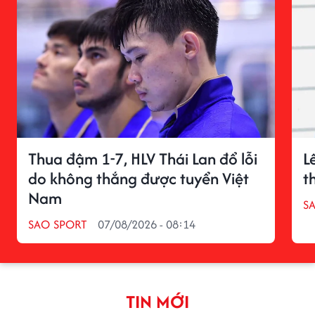
Thua đậm 1-7, HLV Thái Lan đổ lỗi
L
do không thắng được tuyển Việt
t
Nam
S
SAO SPORT
07/08/2026 - 08:14
TIN MỚI