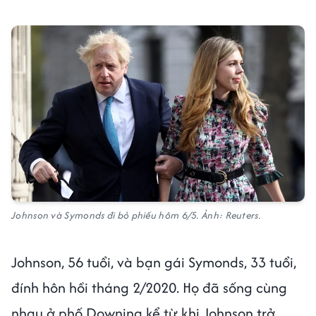
Johnson và Symonds đi bỏ phiếu hôm 6/5. Ảnh: Reuters.
Johnson, 56 tuổi, và bạn gái Symonds, 33 tuổi,
đính hôn hồi tháng 2/2020. Họ đã sống cùng
nhau ở phố Downing kể từ khi Johnson trở