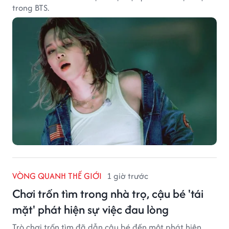
trong BTS.
VÒNG QUANH THẾ GIỚI
1 giờ trước
Chơi trốn tìm trong nhà trọ, cậu bé 'tái
mặt' phát hiện sự việc đau lòng
Trò chơi trốn tìm đã dẫn cậu bé đến một phát hiện