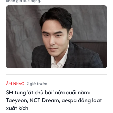
khán giả xúc động.
ÂM NHẠC
2 giờ trước
SM tung 'át chủ bài' nửa cuối năm:
Taeyeon, NCT Dream, aespa đồng loạt
xuất kích