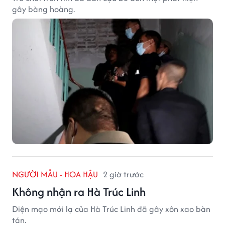
gây bàng hoàng.
NGƯỜI MẪU - HOA HẬU
2 giờ trước
Không nhận ra Hà Trúc Linh
Diện mạo mới lạ của Hà Trúc Linh đã gây xôn xao bàn
tán.