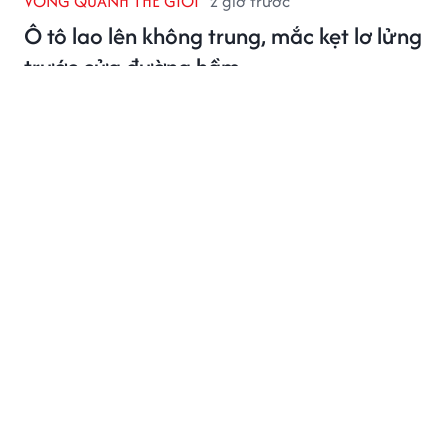
VÒNG QUANH THẾ GIỚI
2 giờ trước
Ô tô lao lên không trung, mắc kẹt lơ lửng
trước cửa đường hầm
Chiếc xe ô tô mắc kẹt lơ lửng ở độ cao nguy hiểm.
FASHION - BEAUTY
2 giờ trước