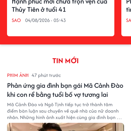
Hạnh phúc mới chưa trọn vẹn của
P
Thủy Tiên ở tuổi 41
t
SAO
04/08/2026 - 05:43
S
TIN MỚI
PHIM ẢNH
47 phút trước
Phản ứng gia đình bạn gái Mã Cảnh Đào
khi con rể bằng tuổi bố vợ tương lai
Mã Cảnh Đào và Ngô Tịnh tiếp tục trở thành tâm
điểm bàn luận sau chuyến về quê nhà của nữ doanh
nhân. Những hình ảnh xuất hiện cùng gia đình bạn gái
Mã Cảnh Đào đang thu hút sự quan tâm trên mạng
xã hội.