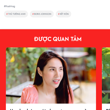
#Hashtag
#
THỦ TƯỚNG ANH
#
BORIS JOHNSON
#
KẾT HÔN
ĐƯỢC QUAN TÂM