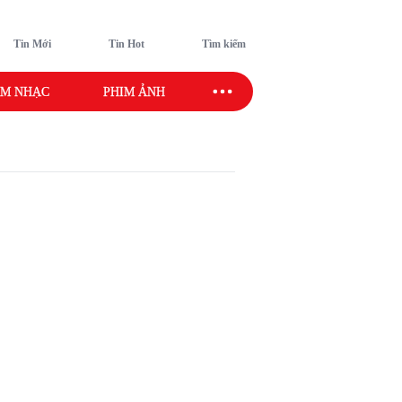
Tin Mới
Tin Hot
Tìm kiếm
M NHẠC
PHIM ẢNH
SAO SPORT