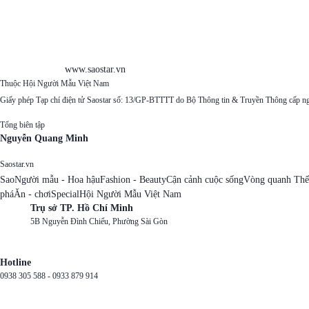
www.saostar.vn
Thuộc Hội Người Mẫu Việt Nam
Giấy phép Tạp chí điện tử Saostar số: 13/GP-BTTTT do Bộ Thông tin & Truyền Thông cấp n
Tổng biên tập
Nguyễn Quang Minh
Saostar.vn
Sao
Người mẫu - Hoa hậu
Fashion - Beauty
Cận cảnh cuộc sống
Vòng quanh Thế
phá
Ăn - chơi
Special
Hội Người Mẫu Việt Nam
Trụ sở TP. Hồ Chí Minh
5B Nguyễn Đình Chiểu, Phường Sài Gòn
Hotline
0938 305 588 -
0933 879 914