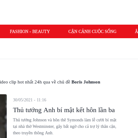
FASHION - BEAUTY
CẬN CẢNH CUỘC SỐNG
Â
 video clip hot nhất 24h qua về chủ đề
Boris Johnson
30/05/2021 - 11:16
Thủ tướng Anh bí mật kết hôn lần ba
Thủ tướng Johnson và hôn thê Symonds làm lễ cưới bí mật
tại nhà thờ Westminster, gây bất ngờ cho cả trợ lý thân cận,
theo truyền thông Anh.