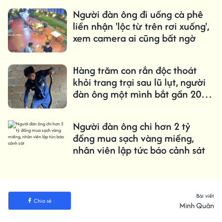
Người đàn ông đi uống cà phê
liền nhận 'lộc từ trên rơi xuống',
xem camera ai cũng bất ngờ
Hàng trăm con rắn độc thoát
khỏi trang trại sau lũ lụt, người
đàn ông một mình bắt gần 20
con mỗi ngày
Người đàn ông chi hơn 2 tỷ
đồng mua sạch vàng miếng,
nhân viên lập tức báo cảnh sát
Bài viết
Chia sẻ
Minh Quân