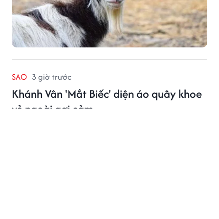
SAO
3 giờ trước
Khánh Vân 'Mắt Biếc' diện áo quây khoe
vẻ ngoài gợi cảm
Từ hình ảnh cô gái Trà Long của Mắt Biếc đến diện
mạo hiện tại, Khánh Vân đang cho thấy một hành trình
trưởng thành khá rõ nét.