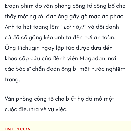
Đoạn phim do văn phòng công tố công bố cho
thấy một người đàn ông gầy gò mặc áo phao.
Anh ta hét toáng lên: “
Lối này!
” và đội đánh
cá đã cố gắng kéo anh ta đến nơi an toàn.
Ông Pichugin ngay lập tức được đưa đến
khoa cấp cứu của Bệnh viện Magadan, nơi
các bác sĩ chẩn đoán ông bị mất nước nghiêm
trọng.
Văn phòng công tố cho biết họ đã mở một
cuộc điều tra về vụ việc.
TIN LIÊN QUAN