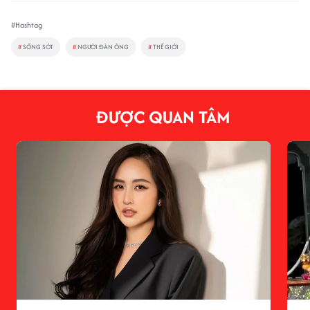
#Hashtag
#
SỐNG SÓT
#
NGƯỜI ĐÀN ÔNG
#
THẾ GIỚI
ĐƯỢC QUAN TÂM