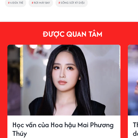
#
4 ĐỨA TRẺ
#
RƠI MÁY BAY
#
SỐNG SÓT KỲ DIỆU
ĐƯỢC QUAN TÂM
Học vấn của Hoa hậu Mai Phương
T
Thúy
d