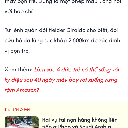
thấy bọn trẻ. Đúng là một phép màu”, ông nói
với báo chí.
Tư lệnh quân đội Helder Giraldo cho biết, đội
cứu hộ đã lùng sục khắp 2.600km để xác định
vị bọn trẻ.
Xem thêm:
Làm sao 4 đứa trẻ có thể sống sót
kỳ diệu sau 40 ngày máy bay rơi xuống rừng
rậm Amazon?
TIN LIÊN QUAN
Hai vụ tai nạn hàng không liên
tiếp ở Pháp và Saudi Arabia