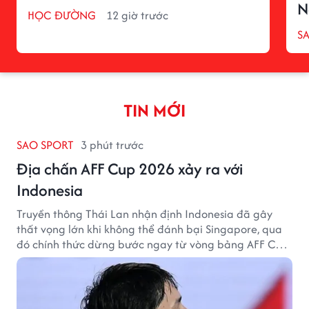
N
HỌC ĐƯỜNG
12 giờ trước
S
TIN MỚI
SAO SPORT
3 phút trước
Địa chấn AFF Cup 2026 xảy ra với
Indonesia
Truyền thông Thái Lan nhận định Indonesia đã gây
thất vọng lớn khi không thể đánh bại Singapore, qua
đó chính thức dừng bước ngay từ vòng bảng AFF Cup
2026.