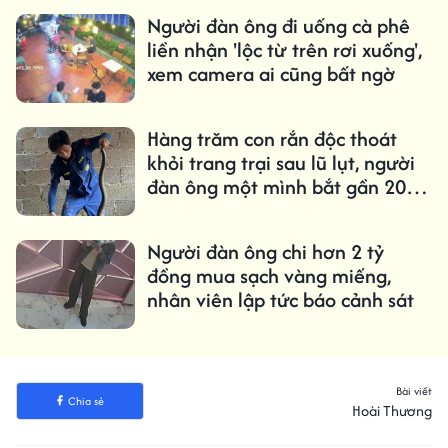
Người đàn ông đi uống cà phê
liền nhận 'lộc từ trên rơi xuống',
xem camera ai cũng bất ngờ
Hàng trăm con rắn độc thoát
khỏi trang trại sau lũ lụt, người
đàn ông một mình bắt gần 20
con mỗi ngày
Người đàn ông chi hơn 2 tỷ
đồng mua sạch vàng miếng,
nhân viên lập tức báo cảnh sát
Bài viết
Chia sẻ
Hoài Thương