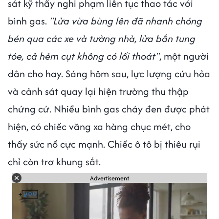
sát kỹ thấy nghi phạm liên tục thao tác với
bình gas.
"Lửa vừa bùng lên đã nhanh chóng
bén qua các xe và tường nhà, lửa bắn tung
tóe, cả hẻm cụt không có lối thoát"
, một người
dân cho hay. Sáng hôm sau, lực lượng cứu hỏa
và cảnh sát quay lại hiện trường thu thập
chứng cứ. Nhiều bình gas cháy đen được phát
hiện, có chiếc văng xa hàng chục mét, cho
thấy sức nổ cực mạnh. Chiếc ô tô bị thiêu rụi
chỉ còn trơ khung sắt.
Advertisement