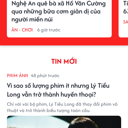
Nghệ An quê bà xã Hồ Văn Cường
T
qua những bữa cơm giản dị của
6
người miền núi
S
ĂN - CHƠI
6 giờ trước
TIN MỚI
PHIM ẢNH
48 phút trước
Vì sao số lượng phim ít nhưng Lý Tiểu
Long vẫn trở thành huyền thoại?
Chỉ với vài bộ phim, Lý Tiểu Long đã thay đổi phim võ
thuật và trở thành biểu tượng toàn cầu.