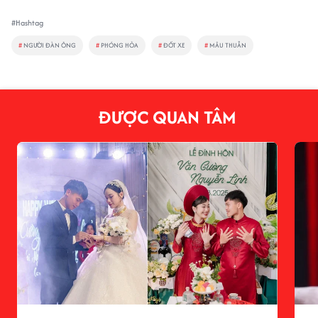
#Hashtag
#
NGƯỜI ĐÀN ÔNG
#
PHÓNG HỎA
#
ĐỐT XE
#
MÂU THUẪN
ĐƯỢC QUAN TÂM