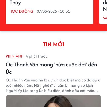
Thúy
d
N
HỌC ĐƯỜNG
07/08/2026 - 10:31
S
TIN MỚI
PHIM ẢNH
4 phút trước
Ốc Thanh Vân mang 'nửa cuộc đời' đến
Úc
Ốc Thanh Vân vừa hé lộ dự án đặc biệt mà cô đã ấp ủ
suốt nhiều năm. Nữ nghệ sĩ chuẩn bị mang vở kịch
Người Vợ Ma sang Úc biểu diễn, đánh dấu cột mốc
đáng nhớ trong hành trình làm nghề.