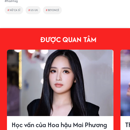
#Hashtag
#
NỮ CA SĨ
#
US-UK
#
BEYONCÉ
ĐƯỢC QUAN TÂM
Học vấn của Hoa hậu Mai Phương
T