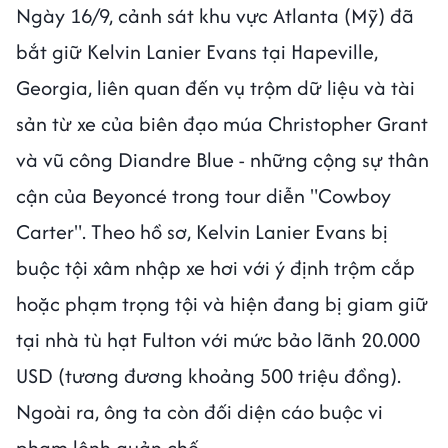
Ngày 16/9, cảnh sát khu vực Atlanta (Mỹ) đã
bắt giữ Kelvin Lanier Evans tại Hapeville,
Georgia, liên quan đến vụ trộm dữ liệu và tài
sản từ xe của biên đạo múa Christopher Grant
và vũ công Diandre Blue - những cộng sự thân
cận của Beyoncé trong tour diễn "Cowboy
Carter". Theo hồ sơ, Kelvin Lanier Evans bị
buộc tội xâm nhập xe hơi với ý định trộm cắp
hoặc phạm trọng tội và hiện đang bị giam giữ
tại nhà tù hạt Fulton với mức bảo lãnh 20.000
USD (tương đương khoảng 500 triệu đồng).
Ngoài ra, ông ta còn đối diện cáo buộc vi
phạm lệnh quản chế.