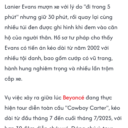
Lanier Evans mượn xe với lý do "đi trong 5
phút" nhưng giữ 30 phút, rồi quay lại cùng
nhiều túi đen được ghi hình khi đem vào căn
hộ của người thân. Hồ sơ tư pháp cho thấy
Evans có tiền án kéo dài từ năm 2002 với
nhiều tội danh, bao gồm cướp có vũ trang,
hành hung nghiêm trọng và nhiều lần trộm
cắp xe.
Vụ việc xảy ra giữa lúc
Beyoncé
đang thực
hiện tour diễn toàn cầu "Cowboy Carter", kéo
dài từ đầu tháng 7 đến cuối tháng 7/2025, với