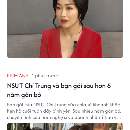
PHIM ẢNH
4 phút trước
NSƯT Chí Trung và bạn gái sau hơn 6
năm gắn bó
Bạn gái của NSƯT Chí Trung vừa chia sẻ khoảnh khắc
hẹn hò cuối tuần đầy bình yên. Sau nhiều năm gắn bó,
chuyện tình của nam nghệ sĩ và doanh nhân Ý Lan vẫn
nhận được sự quan tâm từ công chúng.