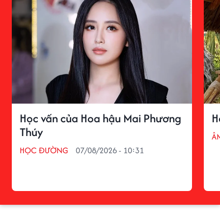
Học vấn của Hoa hậu Mai Phương
H
Thúy
Â
HỌC ĐƯỜNG
07/08/2026 - 10:31