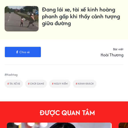
Đang lái xe, tài xế kinh hoàng
phanh gấp khi thấy cảnh tượng
giữa đường
Bài viết
Chia sẻ
Hoài Thương
#Hashtag
#
TÀI XẾ XE
#
CHƠI GAME
#
NGUY HIỂM
#
HÀNH KHÁCH
ĐƯỢC QUAN TÂM