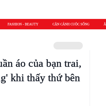
FASHION - BEAUTY
CẬN CẢNH CUỘC SỐNG
Â
ần áo của bạn trai,
ng' khi thấy thứ bên