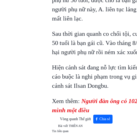
phụ nữ 50 tuổi, được cho là bạn gá
người phụ nữ này, A. liên tục lảng
mất liên lạc.
Sau thời gian quanh co chối tội, 
50 tuổi là bạn gái cũ. Vào tháng 8/
hại người phụ nữ rồi ném xác xu
Hiện cảnh sát đang nỗ lực tìm kiếm
cáo buộc là nghi phạm trong vụ gi
cảnh sát Ilsan Dongbu.
Xem thêm:
Người đàn ông có 102 
mình một điều
Vòng quanh Thế giới
Chia sẻ
Bài viết
THIÊN AN
Tin liên quan