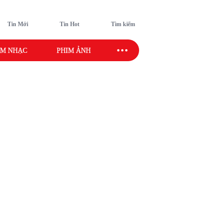
Tin Mới
Tin Hot
Tìm kiếm
M NHẠC
PHIM ẢNH
SAO SPORT