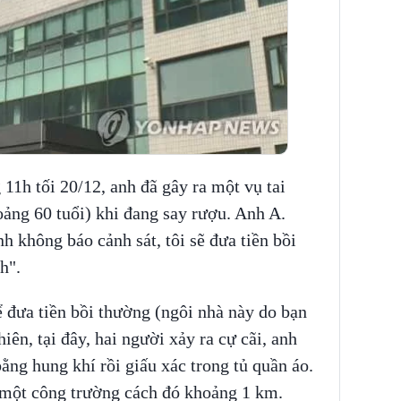
11h tối 20/12, anh đã gây ra một vụ tai
oảng 60 tuổi) khi đang say rượu. Anh A.
h không báo cảnh sát, tôi sẽ đưa tiền bồi
nh".
ể đưa tiền bồi thường (ngôi nhà này do bạn
iên, tại đây, hai người xảy ra cự cãi, anh
bằng hung khí rồi giấu xác trong tủ quần áo.
i một công trường cách đó khoảng 1 km.