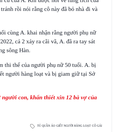
i cũ của A. Khi được hỏi về tung tích của
 tránh rồi nói rằng cô này đã bỏ nhà đi và
cuối cùng A. khai nhận rằng người phụ nữ
2022, cả 2 xảy ra cãi vã, A. đã ra tay sát
ống sông Hàn.
 thi thể của người phụ nữ 50 tuổi. A. bị
ết người hàng loạt và bị giam giữ tại Sở
người con, khẩn thiết xin 12 bà vợ của
TỦ QUẦN ÁO
GIẾT NGƯỜI HÀNG LOẠT
CÔ GÁI