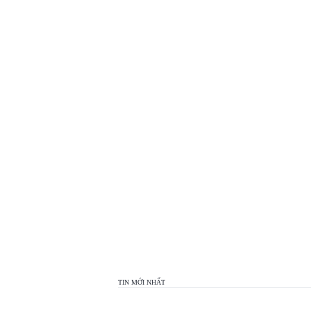
TOP
VIEW
24H
TIN MỚI NHẤT