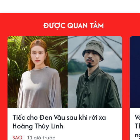
ĐƯỢC QUAN TÂM
Tiếc cho Đen Vâu sau khi rời xa
V
Hoàng Thùy Linh
T
n
SAO
11 giờ trước