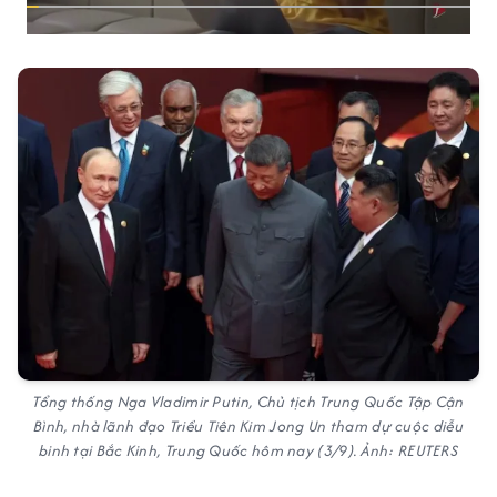
Tổng thống Nga Vladimir Putin, Chủ tịch Trung Quốc Tập Cận
Bình, nhà lãnh đạo Triều Tiên Kim Jong Un tham dự cuộc diễu
binh tại Bắc Kinh, Trung Quốc hôm nay (3/9). Ảnh: REUTERS