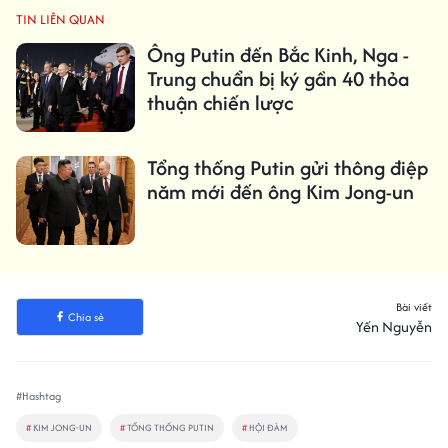
TIN LIÊN QUAN
Ông Putin đến Bắc Kinh, Nga -
Trung chuẩn bị ký gần 40 thỏa
thuận chiến lược
Tổng thống Putin gửi thông điệp
năm mới đến ông Kim Jong-un
Bài viết
Chia sẻ
Yến Nguyễn
#Hashtag
#
KIM JONG-UN
#
TỔNG THỐNG PUTIN
#
HỘI ĐÀM