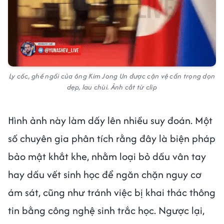
Ly cốc, ghế ngồi của ông Kim Jong Un được cận vệ cẩn trọng dọn
dẹp, lau chùi. Ảnh cắt từ clip
Hình ảnh này làm dấy lên nhiều suy đoán. Một
số chuyên gia phân tích rằng đây là biện pháp
bảo mật khắt khe, nhằm loại bỏ dấu vân tay
hay dấu vết sinh học để ngăn chặn nguy cơ
ám sát, cũng như tránh việc bị khai thác thông
tin bằng công nghệ sinh trắc học. Ngược lại,