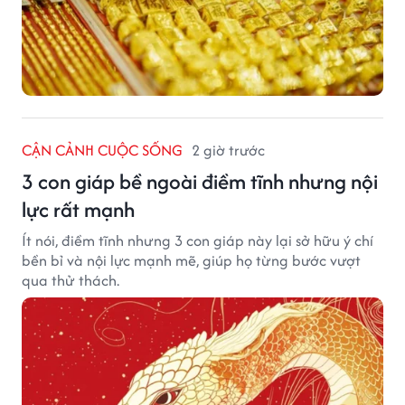
CẬN CẢNH CUỘC SỐNG
2 giờ trước
3 con giáp bề ngoài điềm tĩnh nhưng nội
lực rất mạnh
Ít nói, điềm tĩnh nhưng 3 con giáp này lại sở hữu ý chí
bền bỉ và nội lực mạnh mẽ, giúp họ từng bước vượt
qua thử thách.