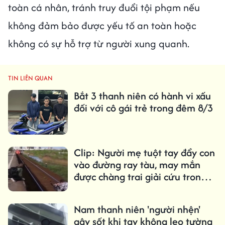
toàn cá nhân, tránh truy đuổi tội phạm nếu
không đảm bảo được yếu tố an toàn hoặc
không có sự hỗ trợ từ người xung quanh.
TIN LIÊN QUAN
Bắt 3 thanh niên có hành vi xấu
đối với cô gái trẻ trong đêm 8/3
Clip: Người mẹ tuột tay đẩy con
vào đường ray tàu, may mắn
được chàng trai giải cứu trong
gang tấc
Nam thanh niên 'người nhện'
gây sốt khi tay không leo tường