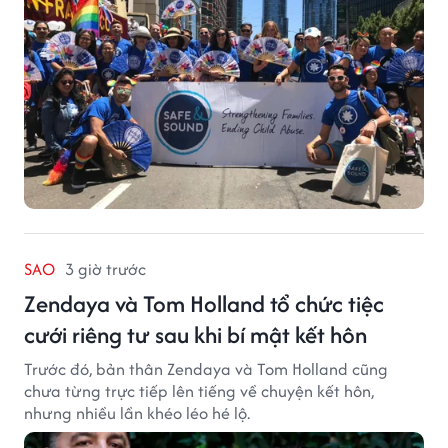
lĩnh vực phòng ngừa bạo hành trẻ em, hỗ trợ gia đình
và xây dựng môi trường an toàn cho trẻ em.
SAO
3 giờ trước
Zendaya và Tom Holland tổ chức tiệc
cưới riêng tư sau khi bí mật kết hôn
Trước đó, bản thân Zendaya và Tom Holland cũng
chưa từng trực tiếp lên tiếng về chuyện kết hôn,
nhưng nhiều lần khéo léo hé lộ.