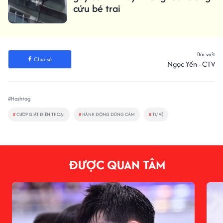
cứu bé trai
Bài viết
Chia sẻ
Ngọc Yến - CTV
#Hashtag
#
CƯỚP GIẬT ĐIỆN THOẠI
#
HÀNH DỘNG DŨNG CẢM
#
TỰ VỆ
ĐƯỢC QUAN TÂM