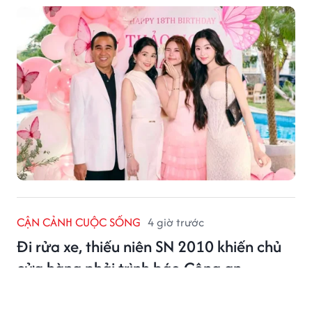
người hâm mộ.
CẬN CẢNH CUỘC SỐNG
4 giờ trước
Đi rửa xe, thiếu niên SN 2010 khiến chủ
cửa hàng phải trình báo Công an
Ngày 7/8, theo Cổng TTĐT Công an TP Hà Nội, ngày
31/7/2026, anh N.C.T, chủ một cửa hàng rửa xe tại thôn