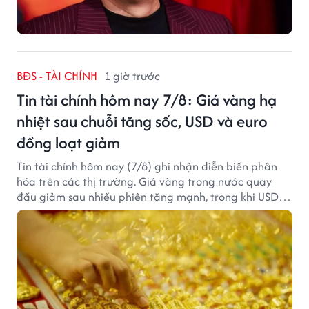
BĐS - TÀI CHÍNH
1 giờ trước
Tin tài chính hôm nay 7/8: Giá vàng hạ
nhiệt sau chuỗi tăng sốc, USD và euro
đồng loạt giảm
Tin tài chính hôm nay (7/8) ghi nhận diễn biến phân
hóa trên các thị trường. Giá vàng trong nước quay
đầu giảm sau nhiều phiên tăng mạnh, trong khi USD
tại ngân hàng tiếp tục suy yếu dù tỷ giá trung tâm lập
đỉnh mới.