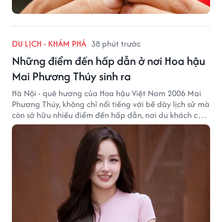
DU LỊCH - KHÁM PHÁ
38 phút trước
Những điểm đến hấp dẫn ở nơi Hoa hậu
Mai Phương Thúy sinh ra
Hà Nội - quê hương của Hoa hậu Việt Nam 2006 Mai
Phương Thúy, không chỉ nổi tiếng với bề dày lịch sử mà
còn sở hữu nhiều điểm đến hấp dẫn, nơi du khách có
thể cảm nhận trọn vẹn vẻ đẹp cổ kính xen lẫn nhịp
sống hiện đại của Thủ đô.