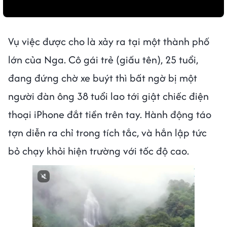
Vụ việc được cho là xảy ra tại một thành phố
lớn của Nga. Cô gái trẻ (giấu tên), 25 tuổi,
đang đứng chờ xe buýt thì bất ngờ bị một
người đàn ông 38 tuổi lao tới giật chiếc điện
thoại iPhone đắt tiền trên tay. Hành động táo
tợn diễn ra chỉ trong tích tắc, và hắn lập tức
bỏ chạy khỏi hiện trường với tốc độ cao.