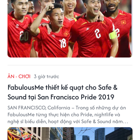
ĂN - CHƠI
3 giờ trước
FabulousMe thiết kế quạt cho Safe &
Sound tại San Francisco Pride 2019
SAN FRANCISCO, California – Trong số những dự án
FabulousMe từng thực hiện cho Pride, nightlife và
nghệ sĩ biểu diễn, hoạt động với Safe & Sound năm
2019 mang một bối cảnh khác biệt. Safe & Sound là tổ
chức phi lợi nhuận tại San Francisco hoạt động trong