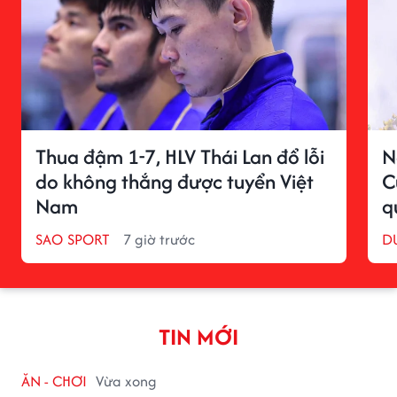
Thua đậm 1-7, HLV Thái Lan đổ lỗi
N
do không thắng được tuyển Việt
C
Nam
q
SAO SPORT
7 giờ trước
D
TIN MỚI
ĂN - CHƠI
Vừa xong