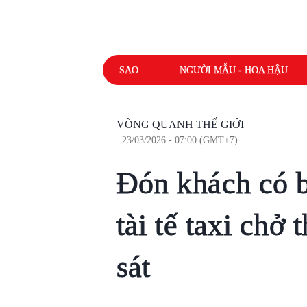
SAO
NGƯỜI MẪU - HOA HẬU
VÒNG QUANH THẾ GIỚI
23/03/2026 - 07:00 (GMT+7)
Đón khách có b
tài tế taxi chở
sát