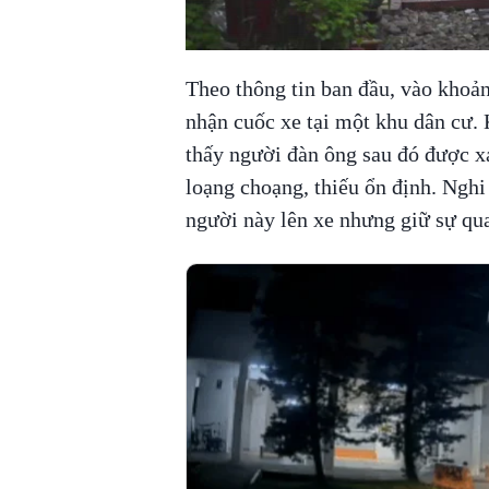
00:00
/
01:05
TRUVID NEW STU
Theo thông tin ban đầu, vào khoản
nhận cuốc xe tại một khu dân cư.
thấy người đàn ông sau đó được xá
loạng choạng, thiếu ổn định. Nghi 
người này lên xe nhưng giữ sự qua