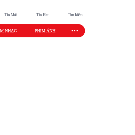
Tin Mới
Tin Hot
Tìm kiếm
M NHẠC
PHIM ẢNH
SAO SPORT