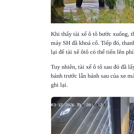
Khi thấy tài xế ô tô bước xuống, t
máy SH đã khoá cổ. Tiếp đó, thanh
lại để tài xế ôtô có thể tiến lên ph
Tuy nhiên, tài xế ô tô sau đó đã l
bánh trước lẫn bánh sau của xe m
ghi lại.