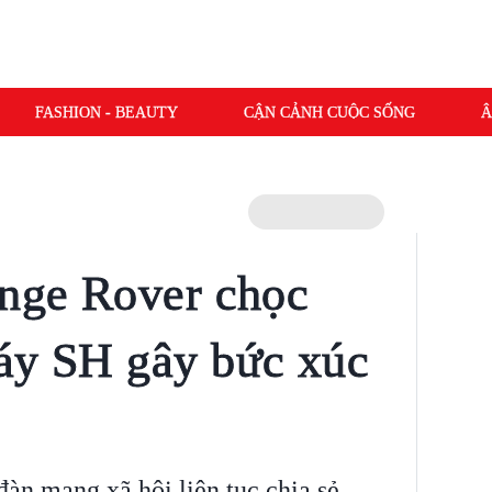
FASHION - BEAUTY
CẬN CẢNH CUỘC SỐNG
Â
ange Rover chọc
áy SH gây bức xúc
àn mạng xã hội liên tục chia sẻ,