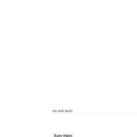
TOP
VIEW
24H
TIN MỚI NHẤT
Xem thêm