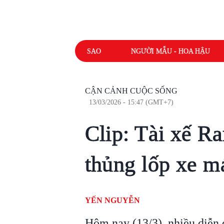
SAO
NGƯỜI MẪU - HOA HẬU
CẬN CẢNH CUỘC SỐNG
13/03/2026 - 15:47 (GMT+7)
Clip: Tài xế R
thủng lốp xe m
YẾN NGUYỄN
Hôm nay (13/3), nhiều diễn đ