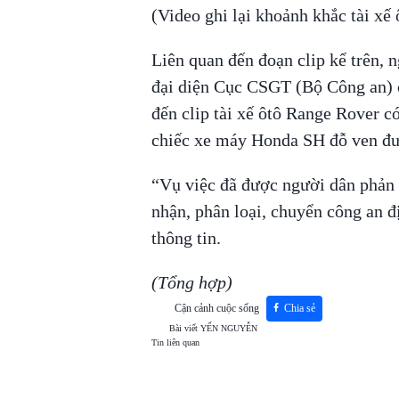
(Video ghi lại khoảnh khắc tài xế
Liên quan đến đoạn clip kể trên, n
đại diện Cục CSGT (Bộ Công an) c
đến clip tài xế ôtô Range Rover c
chiếc xe máy Honda SH đỗ ven đườ
“Vụ việc đã được người dân phản
nhận, phân loại, chuyển công an đ
thông tin.
(Tổng hợp)
Cận cảnh cuộc sống
Chia sẻ
Bài viết
YẾN NGUYỄN
Tin liên quan