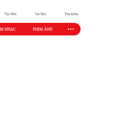
Tin Mới
Tin Hot
Tìm kiếm
M NHẠC
PHIM ẢNH
SAO SPORT