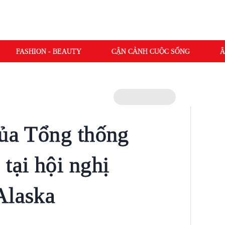
FASHION - BEAUTY
CẬN CẢNH CUỘC SỐNG
Â
của Tổng thống
tại hội nghị
Alaska