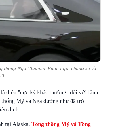
 thống Nga Vladimir Putin ngồi chung xe và
T)
là điều "cực kỳ khác thường" đối với lãnh
g thống Mỹ và Nga dường như đã trò
ên dịch.
h tại Alaska,
Tổng thống Mỹ và Tổng