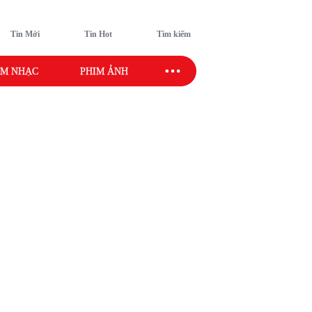
Tin Mới
Tin Hot
Tìm kiếm
M NHẠC
PHIM ẢNH
SAO SPORT