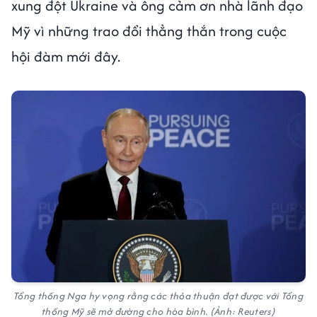
xung đột Ukraine và ông cảm ơn nhà lãnh đạo
Mỹ vì những trao đổi thẳng thắn trong cuộc
hội đàm mới đây.
Tổng thống Nga hy vọng rằng các thỏa thuận đạt được với Tổng
thống Mỹ sẽ mở đường cho hòa bình. (Ảnh: Reuters)