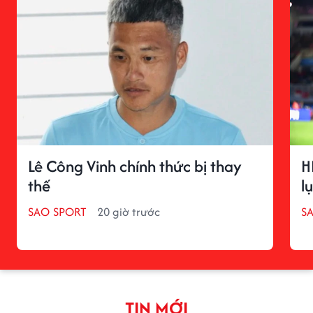
Lê Công Vinh chính thức bị thay
H
thế
l
SAO SPORT
20 giờ trước
S
TIN MỚI