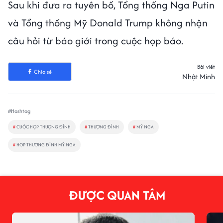
Sau khi đưa ra tuyên bố, Tổng thống Nga Putin
và Tổng thống Mỹ Donald Trump không nhận
câu hỏi từ báo giới trong cuộc họp báo.
Bài viết
Chia sẻ
Nhật Minh
#Hashtag
#
CUỘC HỌP THƯỢNG ĐỈNH
#
THƯỢNG ĐỈNH
#
MỸ NGA
#
HỌP THƯỢNG ĐỈNH MỸ NGA
ĐƯỢC QUAN TÂM