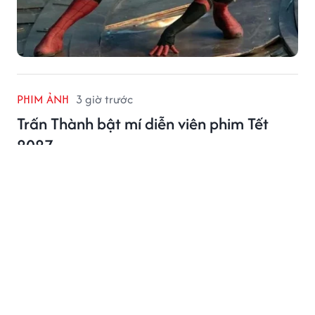
PHIM ẢNH
3 giờ trước
Trấn Thành bật mí diễn viên phim Tết
2027
Trấn Thành chính thức khai máy phim Tết 2027, đồng
thời bật mí dàn diễn viên xịn chấn động khiến khán
giả tò mò.