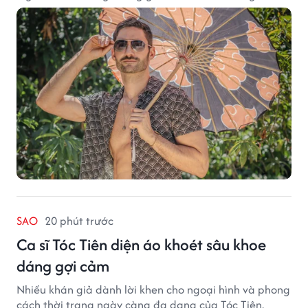
hiện bản thân. Trong quá trình xây dựng thương hiệu,
quạt cầm tay trở thành dòng sản phẩm tạo được
thành công ban đầu, giúp FabulousMe từng bước mở
rộng mức độ hiện diện trên thị trường.
SAO
20 phút trước
Ca sĩ Tóc Tiên diện áo khoét sâu khoe
dáng gợi cảm
Nhiều khán giả dành lời khen cho ngoại hình và phong
cách thời trang ngày càng đa dạng của Tóc Tiên.