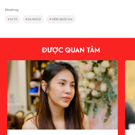
#Hashtag
#
SƯ TỬ
#
DU KHÁCH
#
VƯỜN QUỐC GIA
ĐƯỢC QUAN TÂM