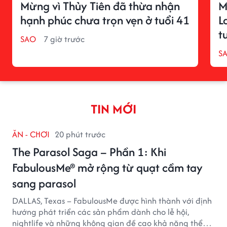
Mừng vì Thủy Tiên đã thừa nhận
M
hạnh phúc chưa trọn vẹn ở tuổi 41
L
t
SAO
7 giờ trước
S
TIN MỚI
ĂN - CHƠI
20 phút trước
The Parasol Saga – Phần 1: Khi
FabulousMe® mở rộng từ quạt cầm tay
sang parasol
DALLAS, Texas – FabulousMe được hình thành với định
hướng phát triển các sản phẩm dành cho lễ hội,
nightlife và những không gian đề cao khả năng thể