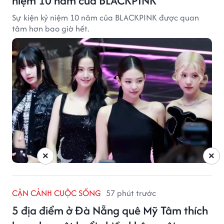
niệm 10 năm của BLACKPINK
Sự kiện kỷ niệm 10 năm của BLACKPINK được quan
tâm hơn bao giờ hết.
×
×
CẬN CẢNH CUỘC SỐNG
57 phút trước
5 địa điểm ở Đà Nẵng quê Mỹ Tâm thích