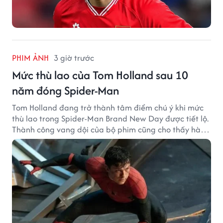
PHIM ẢNH
3 giờ trước
Mức thù lao của Tom Holland sau 10
năm đóng Spider-Man
Tom Holland đang trở thành tâm điểm chú ý khi mức
thù lao trong Spider-Man Brand New Day được tiết lộ.
Thành công vang dội của bộ phim cũng cho thấy hành
trình thăng hạng đáng chú ý của nam diễn viên sau
một thập kỷ gắn bó với vai Người Nhện.