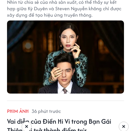
Nhìn từ chia sẻ của nhà sản xuất, có thể thấy sự kết
hợp giữa Kỳ Duyên và Steven Nguyễn không chỉ được
xây dựng để tạo hiệu ứng truyền thông.
PHIM ẢNH
36 phút trước
Vai diễn của Điền Hi Vi trong Bạn Gái
×
×
Thiên Tài trở thành điểm trừ