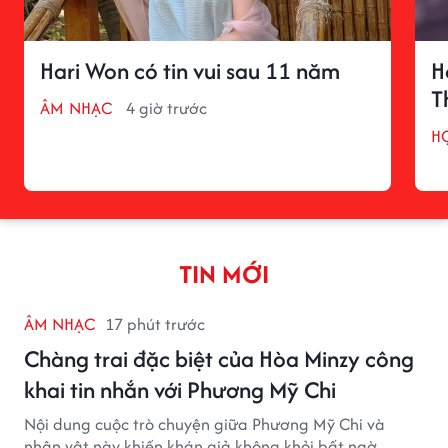
Hari Won có tin vui sau 11 năm
H
T
ÂM NHẠC
4 giờ trước
H
TIN MỚI
ÂM NHẠC
17 phút trước
Chàng trai đặc biệt của Hòa Minzy công
khai tin nhắn với Phương Mỹ Chi
Nội dung cuộc trò chuyện giữa Phương Mỹ Chi và
nhân vật này khiến khán giả không khỏi bất ngờ.