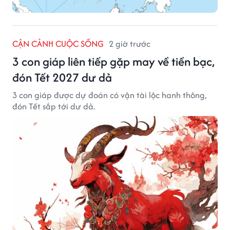
CẬN CẢNH CUỘC SỐNG
2 giờ trước
3 con giáp liên tiếp gặp may về tiền bạc,
đón Tết 2027 dư dả
3 con giáp được dự đoán có vận tài lộc hanh thông,
đón Tết sắp tới dư dả.