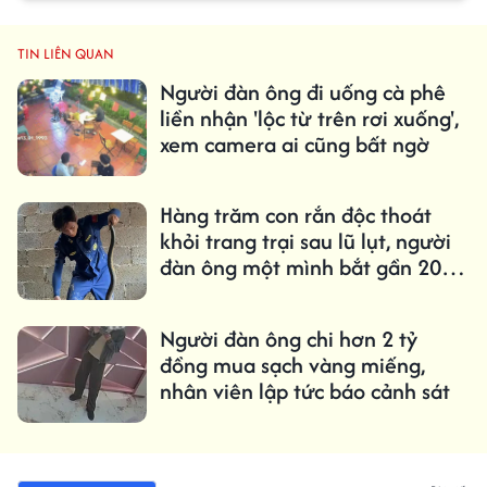
TIN LIÊN QUAN
Người đàn ông đi uống cà phê
liền nhận 'lộc từ trên rơi xuống',
xem camera ai cũng bất ngờ
Hàng trăm con rắn độc thoát
khỏi trang trại sau lũ lụt, người
đàn ông một mình bắt gần 20
con mỗi ngày
Người đàn ông chi hơn 2 tỷ
đồng mua sạch vàng miếng,
nhân viên lập tức báo cảnh sát