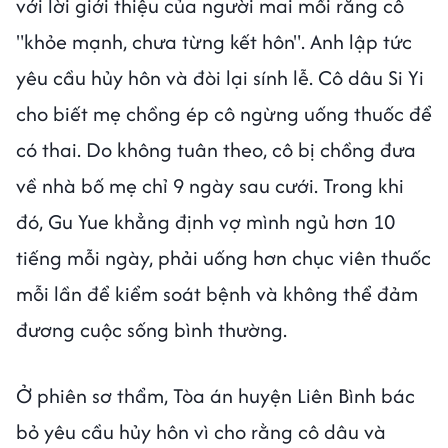
với lời giới thiệu của người mai mối rằng cô
"khỏe mạnh, chưa từng kết hôn". Anh lập tức
yêu cầu hủy hôn và đòi lại sính lễ. Cô dâu Si Yi
cho biết mẹ chồng ép cô ngừng uống thuốc để
có thai. Do không tuân theo, cô bị chồng đưa
về nhà bố mẹ chỉ 9 ngày sau cưới. Trong khi
đó, Gu Yue khẳng định vợ mình ngủ hơn 10
tiếng mỗi ngày, phải uống hơn chục viên thuốc
mỗi lần để kiểm soát bệnh và không thể đảm
đương cuộc sống bình thường.
Ở phiên sơ thẩm, Tòa án huyện Liên Bình bác
bỏ yêu cầu hủy hôn vì cho rằng cô dâu và