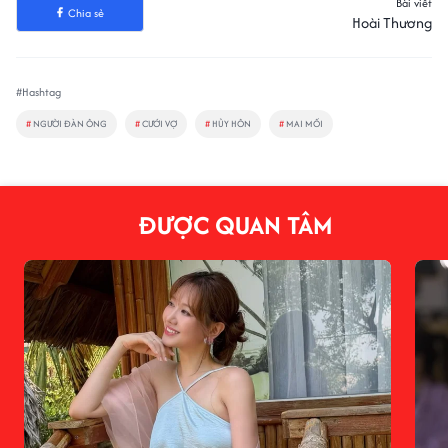
Bài viết
Chia sẻ
Hoài Thương
#Hashtag
#
NGƯỜI ĐÀN ÔNG
#
CƯỚI VỢ
#
HỦY HÔN
#
MAI MỐI
ĐƯỢC QUAN TÂM