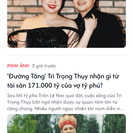
PHIM ẢNH
2 giờ trước
'Đường Tăng' Trì Trọng Thụy nhận gì từ
tài sản 171.000 tỷ của vợ tỷ phú?
Sau khi tỷ phú Trần Lệ Hoa qua đời, cuộc sống của Trì
Trọng Thụy bất ngờ nhận được sự quan tâm lớn từ
công chúng. Nhiều người ngạc nhiên khi nam diễn viên
nổi tiếng với vai Đường Tăng không xuất hiện trong
danh sách thừa kế khối tài sản hàng chục tỷ NDT.