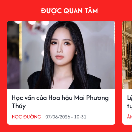
ĐƯỢC QUAN TÂM
Học vấn của Hoa hậu Mai Phương
L
Thúy
t
HỌC ĐƯỜNG
07/08/2026 - 10:31
Â