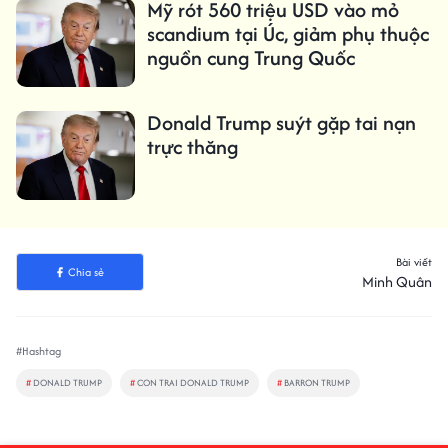
Mỹ rót 560 triệu USD vào mỏ
scandium tại Úc, giảm phụ thuộc
nguồn cung Trung Quốc
Donald Trump suýt gặp tai nạn
trực thăng
Bài viết
Chia sẻ
Minh Quân
#Hashtag
#
DONALD TRUMP
#
CON TRAI DONALD TRUMP
#
BARRON TRUMP