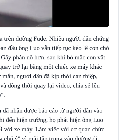
ra trên đường Fude. Nhiều người dân chứng
an đầu ông Luo vẫn tiếp tục kéo lê con chó
. Gây phẫn nộ hơn, sau khi bỏ mặc con vật
 quay trở lại bằng một chiếc xe máy khác
y mắn, người dân đã kịp thời can thiệp,
à đồng thời quay lại video, chia sẻ lên
".
 đã nhận được báo cáo từ người dân vào
hi đến hiện trường, họ phát hiện ông Luo
ối với xe máy. Làm việc với cơ quan chức
g chú ý" vì mải tập trung vào đường đi,