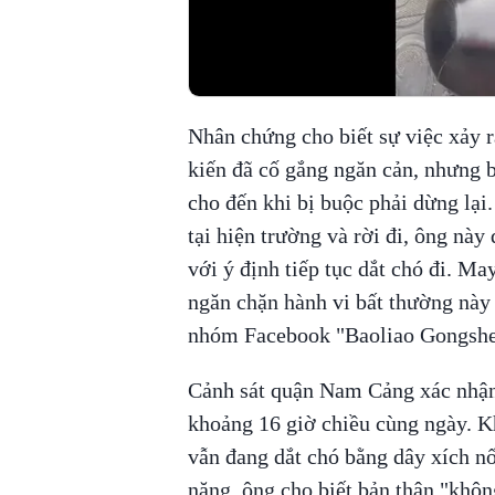
Nhân chứng cho biết sự việc xảy 
kiến đã cố gắng ngăn cản, nhưng b
cho đến khi bị buộc phải dừng lại
tại hiện trường và rời đi, ông này
với ý định tiếp tục dắt chó đi. Ma
ngăn chặn hành vi bất thường này v
nhóm Facebook "Baoliao Gongshe
Cảnh sát quận Nam Cảng xác nhận
khoảng 16 giờ chiều cùng ngày. K
vẫn đang dắt chó bằng dây xích n
năng, ông cho biết bản thân "khôn