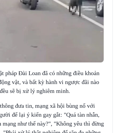
ật pháp Đài Loan đã có những điều khoản
ộng vật, và bất kỳ hành vi ngược đãi nào
đều sẽ bị xử lý nghiêm minh.
thông đưa tin, mạng xã hội bùng nổ với
ười để lại ý kiến gay gắt: "Quá tàn nhẫn,
nh mạng như thế này?", "Không yêu thì đừng
", "Phải xử lý thật nghiêm để răn đe những