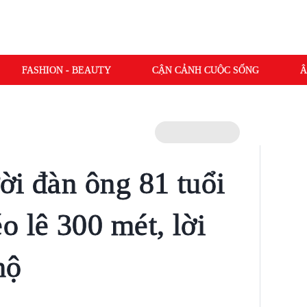
FASHION - BEAUTY
CẬN CẢNH CUỘC SỐNG
Â
ời đàn ông 81 tuổi
o lê 300 mét, lời
nộ