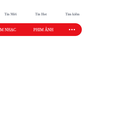
Tin Mới
Tin Hot
Tìm kiếm
M NHẠC
PHIM ẢNH
SAO SPORT