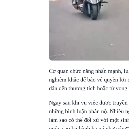
Cơ quan chức năng nhấn mạnh, lu
nghiêm khắc để bảo vệ quyền lợi đ
dẫn đến thương tích hoặc tử vong 
Ngay sau khi vụ việc được truyền 
những bình luận phẫn nộ. Nhiều ng
làm sao có thể đối xử với một si
nuôi, sao lại hành hạ nó như vậy?