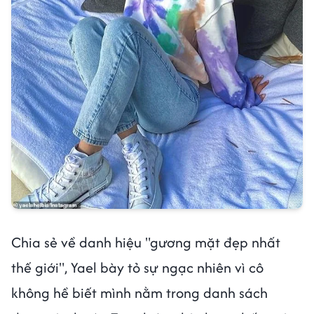
Chia sẻ về danh hiệu "gương mặt đẹp nhất
thế giới", Yael bày tỏ sự ngạc nhiên vì cô
không hề biết mình nằm trong danh sách