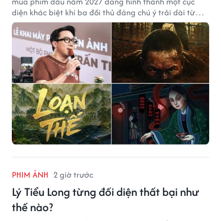
mùa phim đầu năm 2027 đang hình thành một cục
diện khác biệt khi ba đối thủ đáng chú ý trải dài từ
chiến tranh, võ hiệp đến kinh dị cung đấu.
PHIM ẢNH
2 giờ trước
Lý Tiểu Long từng đối diện thất bại như
thế nào?