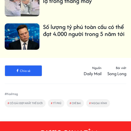
lạ trong thang máy
Số lượng tỷ phú toàn cầu có thể
đạt 4.000 người trong 5 năm tới
Nguồn
Bài viết
Chia sẻ
Daily Mail
Song Long
#Hashtag
#
CÔ GÁI ĐẸP NHẤT THẾ GIỚI
#
TỶ PHÚ
#
CHÊ BAI
#
NGOẠI HÌNH