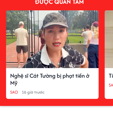
ĐƯỢC QUAN TÂM
Nghệ sĩ Cát Tường bị phạt tiền ở
T
Mỹ
S
SAO
16 giờ trước