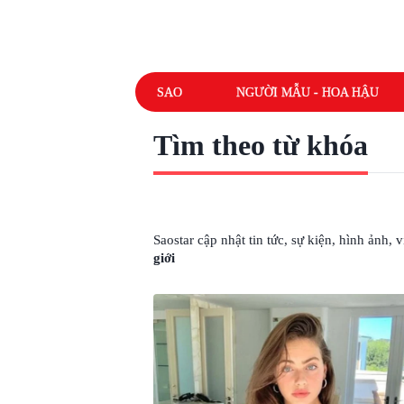
SAO
NGƯỜI MẪU - HOA HẬU
Tìm theo từ khóa
# CÔ GÁI ĐẸP NHẤT THẾ GIỚI
Saostar cập nhật tin tức, sự kiện, hình ảnh,
giới