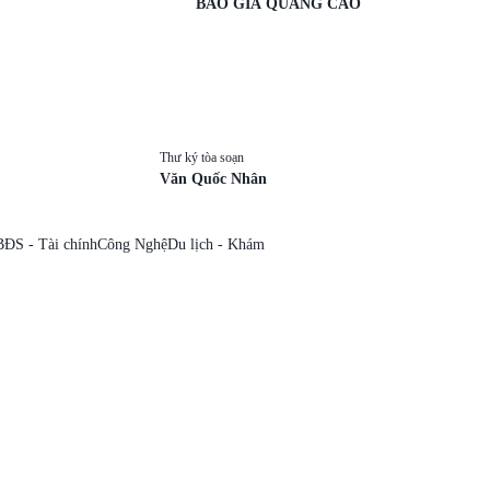
BÁO GIÁ QUẢNG CÁO
Thư ký tòa soạn
Văn Quốc Nhân
BĐS - Tài chính
Công Nghệ
Du lịch - Khám