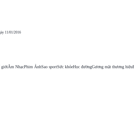
gày 11/01/2016
 giới
Âm Nhạc
Phim Ảnh
Sao sport
Sức khỏe
Học đường
Gương mặt thương hiệu