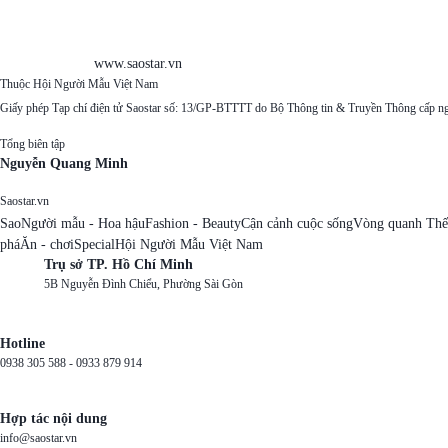
www.saostar.vn
Thuộc Hội Người Mẫu Việt Nam
Giấy phép Tạp chí điện tử Saostar số: 13/GP-BTTTT do Bộ Thông tin & Truyền Thông cấp n
Tổng biên tập
Nguyễn Quang Minh
Saostar.vn
Sao
Người mẫu - Hoa hậu
Fashion - Beauty
Cận cảnh cuộc sống
Vòng quanh Thế
phá
Ăn - chơi
Special
Hội Người Mẫu Việt Nam
Trụ sở TP. Hồ Chí Minh
5B Nguyễn Đình Chiểu, Phường Sài Gòn
Hotline
0938 305 588 -
0933 879 914
Hợp tác nội dung
info@saostar.vn