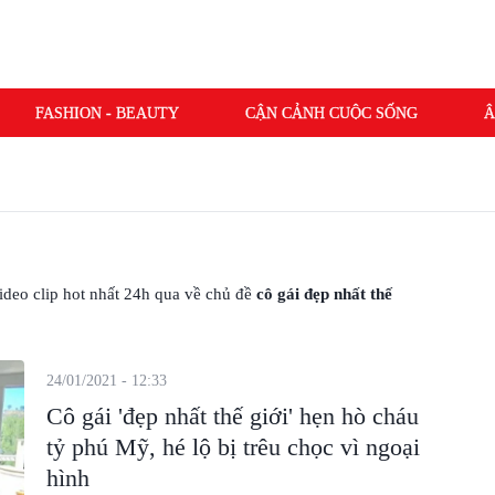
FASHION - BEAUTY
CẬN CẢNH CUỘC SỐNG
Â
 video clip hot nhất 24h qua về chủ đề
cô gái đẹp nhất thế
24/01/2021 - 12:33
Cô gái 'đẹp nhất thế giới' hẹn hò cháu
tỷ phú Mỹ, hé lộ bị trêu chọc vì ngoại
hình