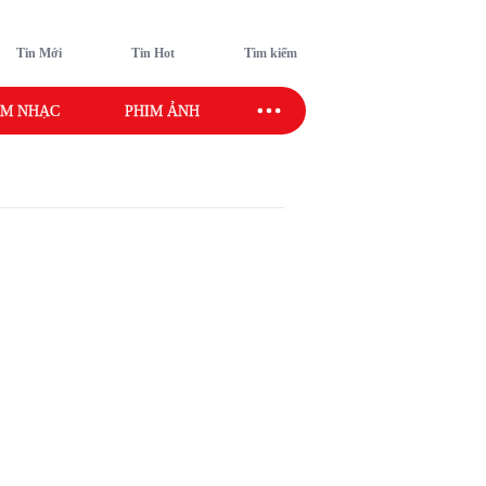
Tin Mới
Tin Hot
Tìm kiếm
M NHẠC
PHIM ẢNH
SAO SPORT