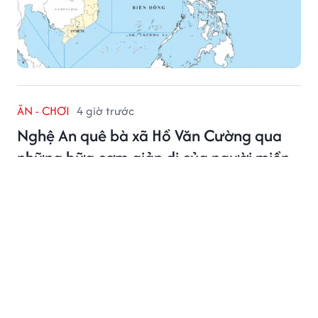
ĂN - CHƠI
4 giờ trước
Nghệ An quê bà xã Hồ Văn Cường qua
những bữa cơm giản dị của người miền
núi
Không cầu kỳ, bữa cơm ở vùng phía Tây của tỉnh Nghệ
An - quê hương bà xã Hồ Văn Cường, vẫn cuốn hút bởi
những sản vật gần gũi và hương vị đậm đà, mộc mạc
của núi rừng.