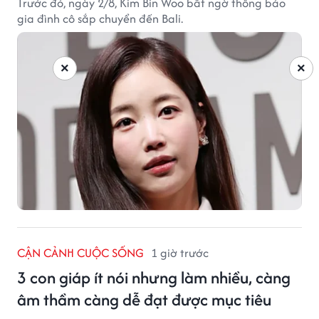
Trước đó, ngày 2/8, Kim Bin Woo bất ngờ thông báo
gia đình cô sắp chuyển đến Bali.
×
×
CẬN CẢNH CUỘC SỐNG
1 giờ trước
3 con giáp ít nói nhưng làm nhiều, càng
âm thầm càng dễ đạt được mục tiêu