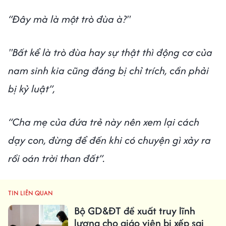
“Đây mà là một trò đùa à?"
"Bất kể là trò đùa hay sự thật thì động cơ của
nam sinh kia cũng đáng bị chỉ trích, cần phải
bị kỷ luật”,
“Cha mẹ của đứa trẻ này nên xem lại cách
dạy con, đừng để đến khi có chuyện gì xảy ra
rồi oán trời than đất”.
TIN LIÊN QUAN
Bộ GD&ĐT đề xuất truy lĩnh
lương cho giáo viên bị xếp sai