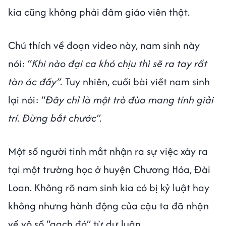
kia cũng không phải đâm giáo viên thật.
Chú thích về đoạn video này, nam sinh này
nói: “
Khi nào đại ca khó chịu thì sẽ ra tay rất
tàn ác đấy”.
Tuy nhiên, cuối bài viết nam sinh
lại nói: “
Đây chỉ là một trò đùa mang tính giải
trí. Đừng bắt chước”.
Một số người tinh mắt nhận ra sự việc xảy ra
tại một trường học ở huyện Chương Hóa, Đài
Loan. Không rõ nam sinh kia có bị kỷ luật hay
không nhưng hành động của cậu ta đã nhận
về vô số “gạch đá” từ dư luận.