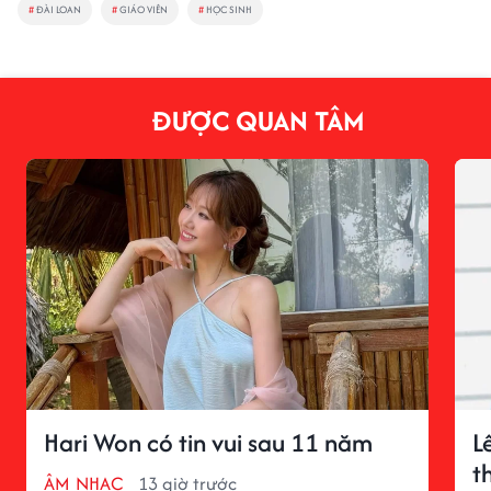
#
ĐÀI LOAN
#
GIÁO VIÊN
#
HỌC SINH
ĐƯỢC QUAN TÂM
Hari Won có tin vui sau 11 năm
L
t
ÂM NHẠC
13 giờ trước