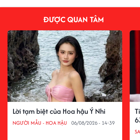
ĐƯỢC QUAN TÂM
Lời tạm biệt của Hoa hậu Ý Nhi
T
6
NGƯỜI MẪU - HOA HẬU
06/08/2026 - 14:39
S