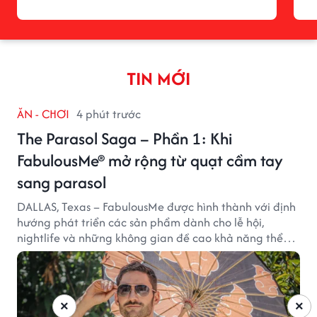
TIN MỚI
ĂN - CHƠI
4 phút trước
The Parasol Saga – Phần 1: Khi
FabulousMe® mở rộng từ quạt cầm tay
sang parasol
DALLAS, Texas – FabulousMe được hình thành với định
hướng phát triển các sản phẩm dành cho lễ hội,
nightlife và những không gian đề cao khả năng thể
hiện bản thân. Trong quá trình xây dựng thương hiệu,
quạt cầm tay trở thành dòng sản phẩm tạo được
thành công ban đầu, giúp FabulousMe từng bước mở
rộng mức độ hiện diện trên thị trường.
×
×