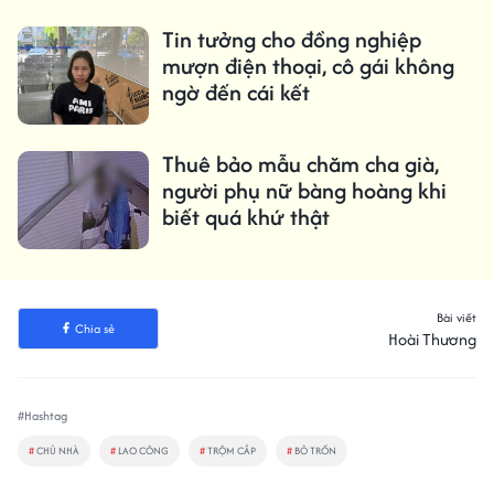
Tin tưởng cho đồng nghiệp
mượn điện thoại, cô gái không
ngờ đến cái kết
Thuê bảo mẫu chăm cha già,
người phụ nữ bàng hoàng khi
biết quá khứ thật
Bài viết
Chia sẻ
Hoài Thương
#Hashtag
#
CHỦ NHÀ
#
LAO CÔNG
#
TRỘM CẮP
#
BỎ TRỐN