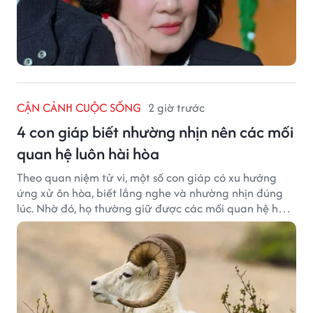
CẬN CẢNH CUỘC SỐNG
2 giờ trước
4 con giáp biết nhường nhịn nên các mối
quan hệ luôn hài hòa
Theo quan niệm tử vi, một số con giáp có xu hướng
ứng xử ôn hòa, biết lắng nghe và nhường nhịn đúng
lúc. Nhờ đó, họ thường giữ được các mối quan hệ hài
hòa và nhận được sự yêu mến từ những người xung
quanh.