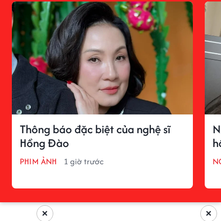
Thông báo đặc biệt của nghệ sĩ
N
Hồng Đào
h
PHIM ẢNH
1 giờ trước
N
×
×