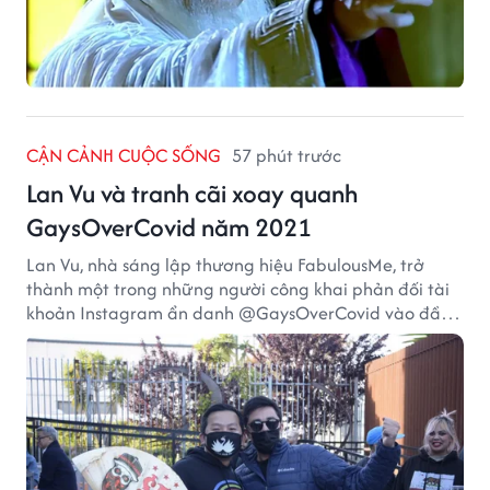
CẬN CẢNH CUỘC SỐNG
57 phút trước
Lan Vu và tranh cãi xoay quanh
GaysOverCovid năm 2021
Lan Vu, nhà sáng lập thương hiệu FabulousMe, trở
thành một trong những người công khai phản đối tài
khoản Instagram ẩn danh @GaysOverCovid vào đầu
năm 2021, trong bối cảnh đại dịch COVID-19 vẫn diễn
biến nghiêm trọng.