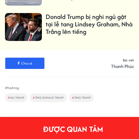
Donald Trump bị nghi ngủ gật
tại lễ tang Lindsey Graham, Nhà
Trắng lên tiếng
Bài viết
Chia sẻ
Thanh Phúc
#Hashtag
#
KAI TRUMP
#
ÔNG DONALD TRUMP
#
ÔNG TRUMP
ĐƯỢC QUAN TÂM