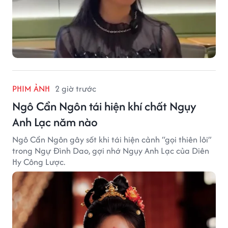
PHIM ẢNH
2 giờ trước
Ngô Cẩn Ngôn tái hiện khí chất Ngụy
Anh Lạc năm nào
Ngô Cẩn Ngôn gây sốt khi tái hiện cảnh “gọi thiên lôi”
trong Ngự Đình Dao, gợi nhớ Ngụy Anh Lạc của Diên
Hy Công Lược.