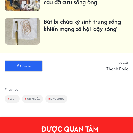
câu đã cứu sống ông
Bút bi chứa ký sinh trùng sống
khiến mạng xã hội 'dậy sóng'
Bài viết
Chia sẻ
Thanh Phúc
#Hashtag
#
GIUN
#
GIUN ĐŨA
#
ĐAU BỤNG
ĐƯỢC QUAN TÂM