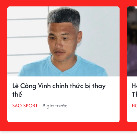
Lê Công Vinh chính thức bị thay
H
thế
T
SAO SPORT
8 giờ trước
H