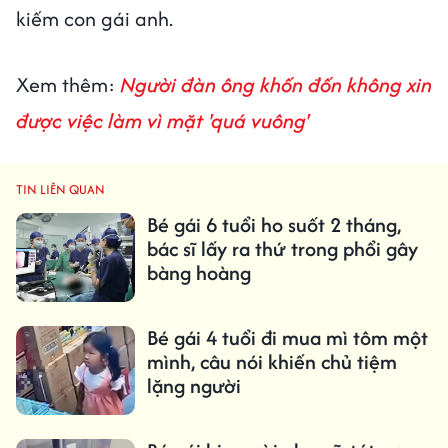
kiếm con gái anh.
Xem thêm:
Người đàn ông khốn đốn không xin
được việc làm vì mặt 'quá vuông'
TIN LIÊN QUAN
Bé gái 6 tuổi ho suốt 2 tháng,
bác sĩ lấy ra thứ trong phổi gây
bàng hoàng
Bé gái 4 tuổi đi mua mì tôm một
mình, câu nói khiến chủ tiệm
lặng người