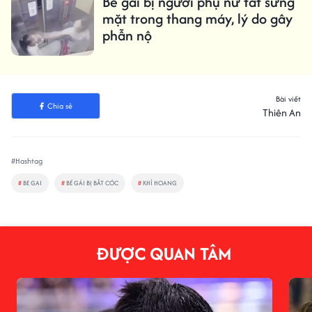
Bé gái bị người phụ nữ tát sưng
mặt trong thang máy, lý do gây
phẫn nộ
Bài viết
Chia sẻ
Thiên An
#Hashtag
#
BE GAI
#
BÉ GÁI BỊ BẮT CÓC
#
KHỈ HOANG
ĐƯỢC QUAN TÂM