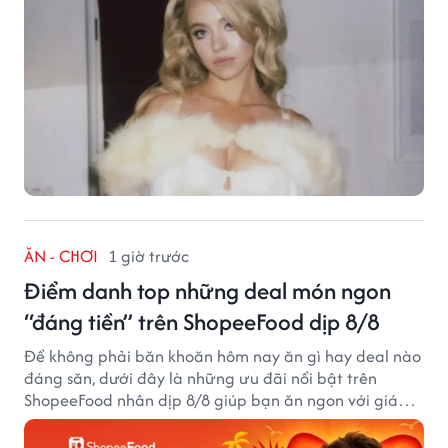
ĂN - CHƠI
1 giờ trước
Điểm danh top những deal món ngon
“đáng tiền” trên ShopeeFood dịp 8/8
Để không phải băn khoăn hôm nay ăn gì hay deal nào
đáng săn, dưới đây là những ưu đãi nổi bật trên
ShopeeFood nhân dịp 8/8 giúp bạn ăn ngon với giá
hời mà không cần đắn đo.