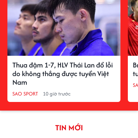
Thua đậm 1-7, HLV Thái Lan đổ lỗi
B
do không thắng được tuyển Việt
t
Nam
S
SAO SPORT
10 giờ trước
TIN MỚI