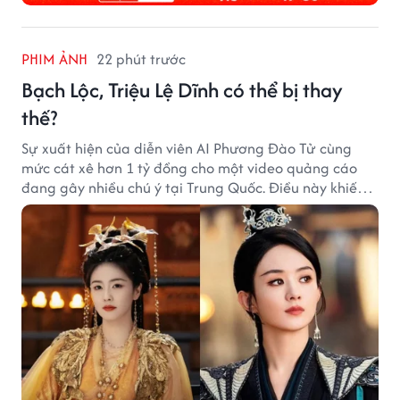
PHIM ẢNH
22 phút trước
Bạch Lộc, Triệu Lệ Dĩnh có thể bị thay
thế?
Sự xuất hiện của diễn viên AI Phương Đào Tử cùng
mức cát xê hơn 1 tỷ đồng cho một video quảng cáo
đang gây nhiều chú ý tại Trung Quốc. Điều này khiến
không ít người đặt câu hỏi liệu những ngôi sao hàng
đầu như Bạch Lộc, Triệu Lệ Dĩnh có thể bị thay thế
trong tương lai.