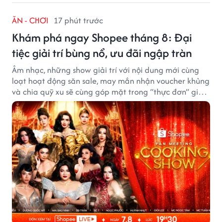
ĂN - CHƠI
17 phút trước
Khám phá ngay Shopee tháng 8: Đại
tiệc giải trí bùng nổ, ưu đãi ngập tràn
Âm nhạc, những show giải trí với nội dung mới cùng
loạt hoạt động săn sale, may mắn nhận voucher khủng
và chia quỹ xu sẽ cùng góp mặt trong “thực đơn” giải
trí cuối tuần trên Shopee, diễn ra liên tiếp vào ngày
7/8 và 8/8.