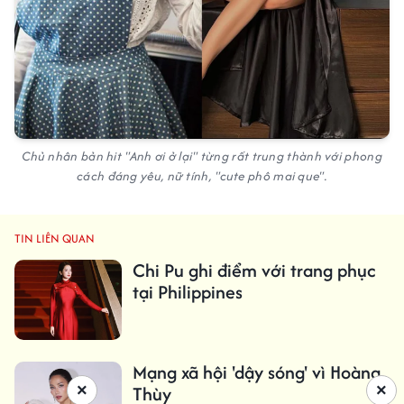
Chủ nhân bản hit "Anh ơi ở lại" từng rất trung thành với phong
cách đáng yêu, nữ tính, "cute phô mai que".
TIN LIÊN QUAN
Chi Pu ghi điểm với trang phục
tại Philippines
Mạng xã hội 'dậy sóng' vì Hoàng
×
×
Thùy