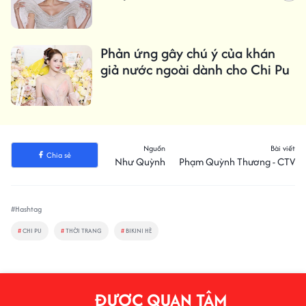
Phản ứng gây chú ý của khán
giả nước ngoài dành cho Chi Pu
Nguồn
Bài viết
Chia sẻ
Như Quỳnh
Phạm Quỳnh Thương - CTV
#Hashtag
#
CHI PU
#
THỜI TRANG
#
BIKINI HÈ
ĐƯỢC QUAN TÂM