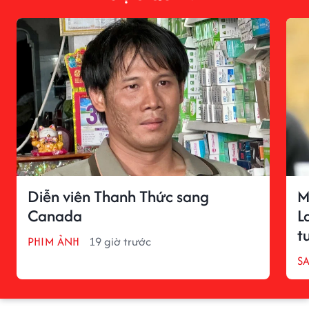
Diễn viên Thanh Thức sang
M
Canada
L
t
PHIM ẢNH
19 giờ trước
S