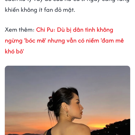
khiến không ít fan đỏ mặt.
Xem thêm:
Chi Pu: Dù bị dân tình không
ngừng 'bóc mẽ' nhưng vẫn có niềm 'đam mê
khó bỏ'