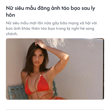
Nữ siêu mẫu đăng ảnh táo bạo sau ly
hôn
Nữ siêu mẫu một lần nữa gây bão mạng xã hội với
bức ảnh khỏa thân táo bạo trong kỳ nghỉ hè sang
chảnh.