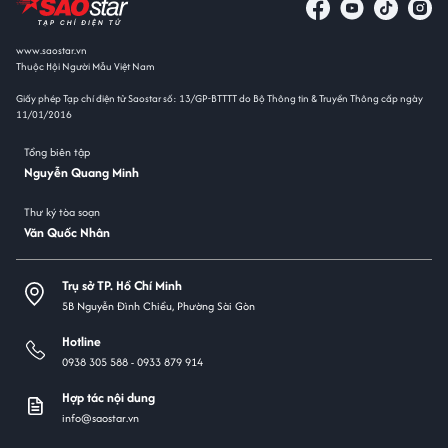
www.saostar.vn
Thuộc Hội Người Mẫu Việt Nam
Giấy phép Tạp chí điện tử Saostar số: 13/GP-BTTTT do Bộ Thông tin & Truyền Thông cấp ngày
11/01/2016
Tổng biên tập
Nguyễn Quang Minh
Thư ký tòa soạn
Văn Quốc Nhân
Trụ sở TP. Hồ Chí Minh
5B Nguyễn Đình Chiểu, Phường Sài Gòn
Hotline
0938 305 588 -
0933 879 914
Hợp tác nội dung
info@saostar.vn