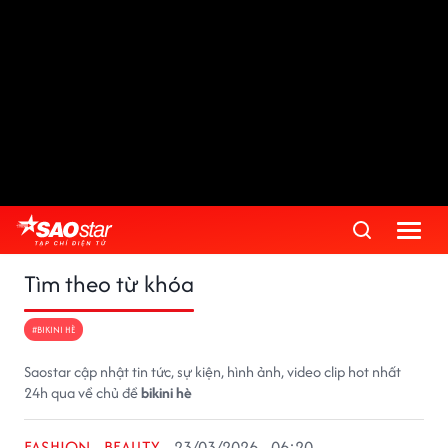
Tìm theo từ khóa
#BIKINI HÈ
Saostar cập nhật tin tức, sự kiện, hình ảnh, video clip hot nhất
24h qua về chủ đề
bikini hè
FASHION - BEAUTY
23/03/2026 - 06:20