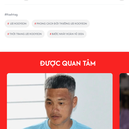
#Hashtag
#
LEE HOOYEON
#
PHONG CÁCH ĐỜI THƯỜNG LEE HOOYEON
#
THỜI TRANG LEE HOOYEON
#
BƯỚC NHẢY HOÀN VŨ 2024
ĐƯỢC QUAN TÂM