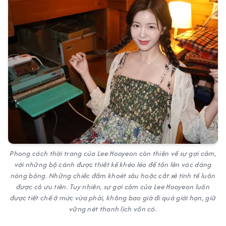
Phong cách thời trang của Lee Hooyeon còn thiên về sự gợi cảm,
với những bộ cánh được thiết kế khéo léo để tôn lên vóc dáng
nóng bỏng. Những chiếc đầm khoét sâu hoặc cắt xẻ tinh tế luôn
được cô ưu tiên. Tuy nhiên, sự gợi cảm của Lee Hooyeon luôn
được tiết chế ở mức vừa phải, không bao giờ đi quá giới hạn, giữ
vững nét thanh lịch vốn có.