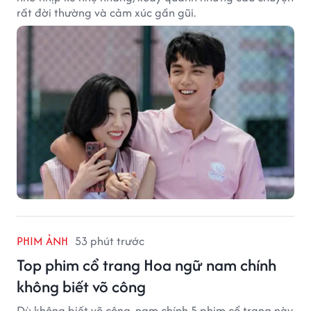
rất đời thường và cảm xúc gần gũi.
PHIM ẢNH
53 phút trước
Top phim cổ trang Hoa ngữ nam chính
không biết võ công
Dù không biết võ công, nam chính 5 phim cổ trang này