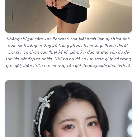
Không chỉ gợi cảm, Lee Hooyeon còn biết cách làm dịu hình ảnh
của mình bằng những bộ trang phục nhẹ nhàng, thanh thoát.
Đôi khi, cô chọn các thiết kế tối giản, kín đáo nhưng vẫn đủ để
tôn lên nét đẹp tự nhiên. Những bộ đồ này thường giúp cô trông
gần gũi, thân thiện hơn nhưng vẫn giữ được sự chỉn chu, tinh tế.