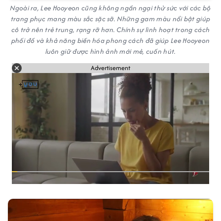
Ngoài ra, Lee Hooyeon cũng không ngần ngại thử sức với các bộ
trang phục mang màu sắc sặc sỡ. Những gam màu nổi bật giúp
cô trở nên trẻ trung, rạng rỡ hơn. Chính sự linh hoạt trong cách
phối đồ và khả năng biến hóa phong cách đã giúp Lee Hooyeon
luôn giữ được hình ảnh mới mẻ, cuốn hút.
Advertisement