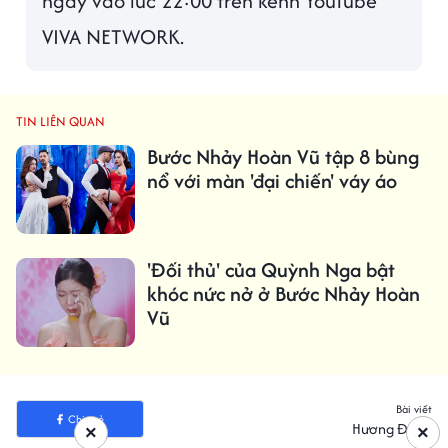
ngày vào lúc 22:00 trên kênh YouTube
VIVA NETWORK.
TIN LIÊN QUAN
Bước Nhảy Hoàn Vũ tập 8 bùng
nổ với màn 'đại chiến' váy áo
'Đối thủ' của Quỳnh Nga bật
khóc nức nở ở Bước Nhảy Hoàn
Vũ
Bài viết
Chia sẻ
Hương Đông
×
×