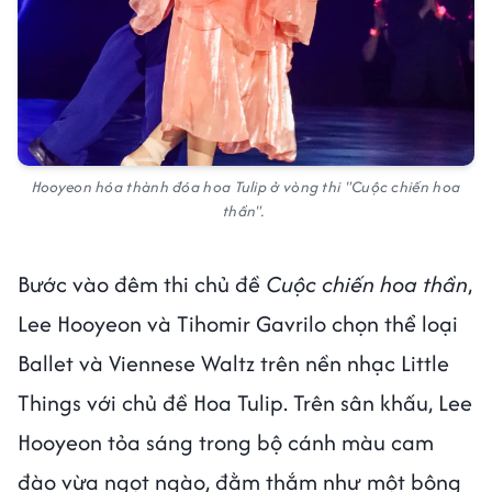
Hooyeon hóa thành đóa hoa Tulip ở vòng thi "Cuộc chiến hoa
thần".
Bước vào đêm thi chủ đề
Cuộc chiến hoa thần
,
Lee Hooyeon và Tihomir Gavrilo chọn thể loại
Ballet và Viennese Waltz trên nền nhạc Little
Things với chủ đề Hoa Tulip. Trên sân khấu, Lee
Hooyeon tỏa sáng trong bộ cánh màu cam
đào vừa ngọt ngào, đằm thắm như một bông