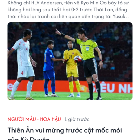
Không chỉ HLV Andersen, tiền vệ Kyo Min Oo bày tỏ sự
không hài lòng sau thất bại 0-2 trước Thái Lan, đồng
thời nhắc lại tranh cãi liên quan đến trọng tài Yusuke
Ohashi.
NGƯỜI MẪU - HOA HẬU
1 giờ trước
Thiên Ân vui mừng trước cột mốc mới
của Kỳ Duyên