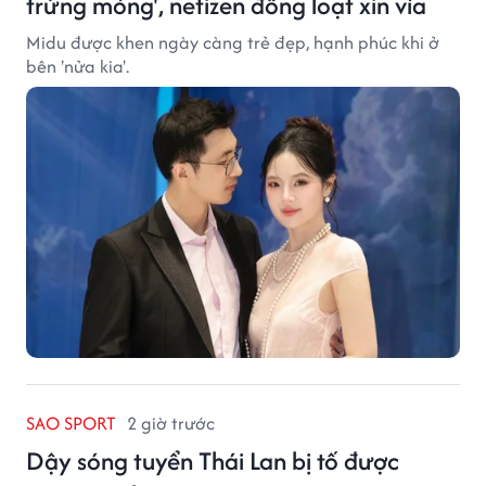
trứng mỏng', netizen đồng loạt xin vía
Midu được khen ngày càng trẻ đẹp, hạnh phúc khi ở
bên 'nửa kia'.
SAO SPORT
2 giờ trước
Dậy sóng tuyển Thái Lan bị tố được