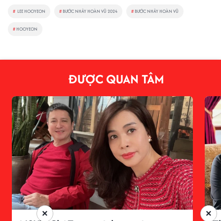
#
LEE HOOYEON
#
BƯỚC NHẢY HOÀN VŨ 2024
#
BƯỚC NHẢY HOÀN VŨ
#
HOOYEON
ĐƯỢC QUAN TÂM
×
×