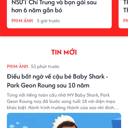
NSƯT Chí Trung và bạn gái sau
T
hơn 6 năm gắn bó
T
PHIM ẢNH
5 giờ trước
P
TIN MỚI
PHIM ẢNH
53 phút trước
Điều bất ngờ về cậu bé Baby Shark -
Park Geon Roung sau 10 năm
Từng nổi tiếng toàn cầu nhờ MV Baby Shark, Park
Geon Roung nay đã bước sang tuổi 18 với diện mạo
khác biệt. Hành trình trưởng thành của sao nhí đình
đám một thời đang thu hút sự quan tâm của nhiều
khán giả.