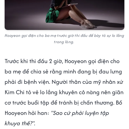
Hooyeon gọi điện cho ba mẹ trước giờ thi đấu để bày tỏ sự lo lắng
trong lòng.
Trước khi thi đấu 2 giờ, Hooyeon gọi điện cho
ba mẹ để chia sẻ rằng mình đang bị đau lưng
phải đi bệnh viện. Người thân của mỹ nhân xứ
Kim Chi tỏ vẻ lo lắng khuyên cô nàng nên giãn
cơ trước buổi tập để tránh bị chấn thương. Bố
Hooyeon hỏi han:
"Sao cứ phải luyện tập
khuya thế?".