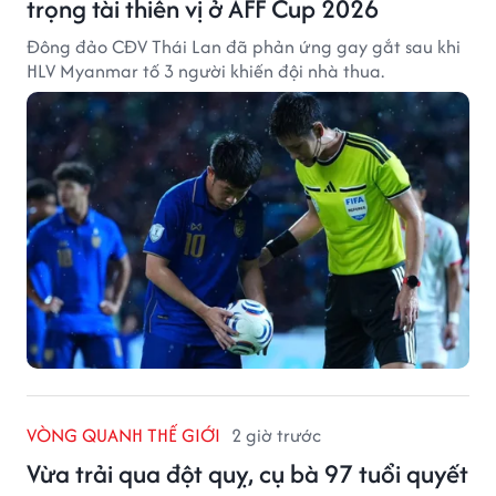
trọng tài thiên vị ở AFF Cup 2026
Đông đảo CĐV Thái Lan đã phản ứng gay gắt sau khi
HLV Myanmar tố 3 người khiến đội nhà thua.
VÒNG QUANH THẾ GIỚI
2 giờ trước
Vừa trải qua đột quỵ, cụ bà 97 tuổi quyết