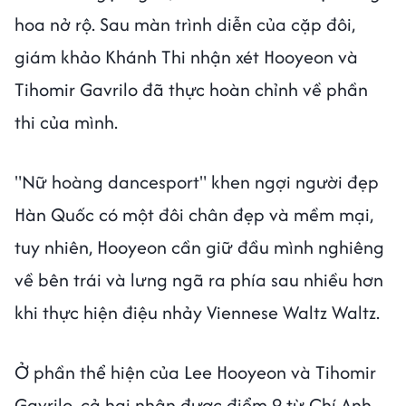
hoa nở rộ. Sau màn trình diễn của cặp đôi,
giám khảo Khánh Thi nhận xét Hooyeon và
Tihomir Gavrilo đã thực hoàn chỉnh về phần
thi của mình.
"Nữ hoàng dancesport" khen ngợi người đẹp
Hàn Quốc có một đôi chân đẹp và mềm mại,
tuy nhiên, Hooyeon cần giữ đầu mình nghiêng
về bên trái và lưng ngã ra phía sau nhiều hơn
khi thực hiện điệu nhảy Viennese Waltz Waltz.
Ở phần thể hiện của Lee Hooyeon và Tihomir
Gavrilo, cả hai nhận được điểm 9 từ Chí Anh