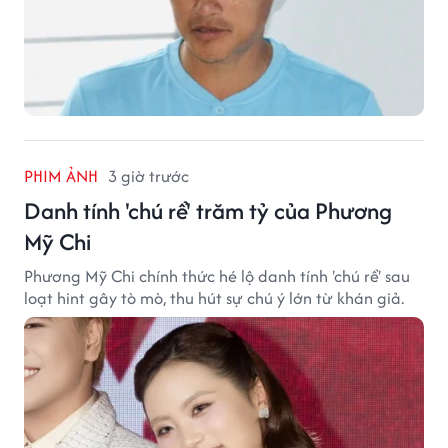
PHIM ẢNH
3 giờ trước
Danh tính 'chú rể' trăm tỷ của Phương
Mỹ Chi
Phương Mỹ Chi chính thức hé lộ danh tính 'chú rể' sau
loạt hint gây tò mò, thu hút sự chú ý lớn từ khán giả.