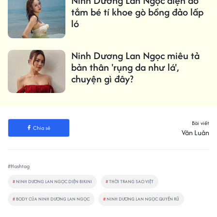
Ninh Dương Lan Ngọc diện đồ
tắm bé tí khoe gò bồng đảo lấp
ló
Ninh Dương Lan Ngọc miêu tả
bản thân 'rụng da như lá',
chuyện gì đây?
Bài viết
Chia sẻ
Văn Luân
#Hashtag
#
NINH DƯƠNG LAN NGỌC DIỆN BIKINI
#
THỜI TRANG SAO VIỆT
#
BODY CỦA NINH DƯƠNG LAN NGỌC
#
NINH DƯƠNG LAN NGỌC QUYẾN RŨ