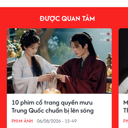
ĐƯỢC QUAN TÂM
10 phim cổ trang quyền mưu
M
Trung Quốc chuẩn bị lên sóng
T
PHIM ẢNH
06/08/2026 - 15:49
P