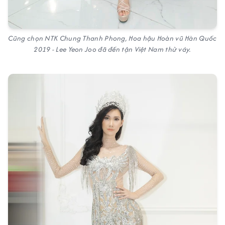
Cũng chọn NTK Chung Thanh Phong, Hoa hậu Hoàn vũ Hàn Quốc
2019 - Lee Yeon Joo đã đến tận Việt Nam thử váy.