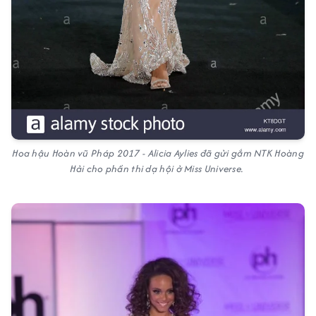
Hoa hậu Hoàn vũ Pháp 2017 - Alicia Aylies đã gửi gắm NTK Hoàng
Hải cho phần thi dạ hội ở Miss Universe.