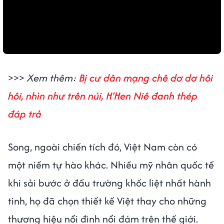
>>>
Xem thêm:
Bị cư dân mạng chê dơ dơ hôi
hôi, nhìn như trên núi, H'Hen Niê đanh thép
đáp trả
Song, ngoài chiến tích đó, Việt Nam còn có
một niềm tự hào khác. Nhiều mỹ nhân quốc tế
khi sải bước ở đấu trường khốc liệt nhất hành
tinh, họ đã chọn thiết kế Việt thay cho những
thương hiệu nổi đình nổi đám trên thế giới.