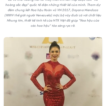
hoàng sắc đẹp” quốc tế diện những thiết kế của mình. Tham dự
đêm chung kết Hoa hậu Hoàn vũ VN 2017, Dayana Mendoza
(HHHV thế giới người Venezuela) mặc bộ váy đuôi cá với chất liệu
Nhung tím, thiết kế tinh tế của NTK Việt đã giúp “Hoa hậu của
các hoa hậu” tỏa sáng rực rỡ.