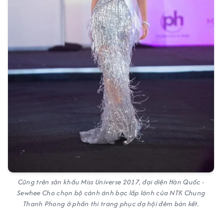
Cũng trên sân khấu Miss Universe 2017, đại diện Hàn Quốc -
Sewhee Cho chọn bộ cánh ánh bạc lấp lánh của NTK Chung
Thanh Phong ở phần thi trang phục dạ hội đêm bán kết.