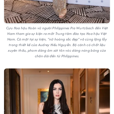
Cựu Hoa hậu Hoàn vũ người Philippines Pia Wurtzbach đến Việt
Nam tham gia sự kiện ra mắt Trung tâm đào tạo Hoa hậu Việt
Nam. Có mặt tại sự kiện, “nữ hoàng sắc đẹp” vô cùng lộng lẫy
trong thiết kế của Audrey Hiếu Nguyễn. Bộ cánh có chất liệu
xuyên thấu, phom dáng ôm sát tôn vóc dáng nóng bỏng của
chân dài đến từ Philippines.