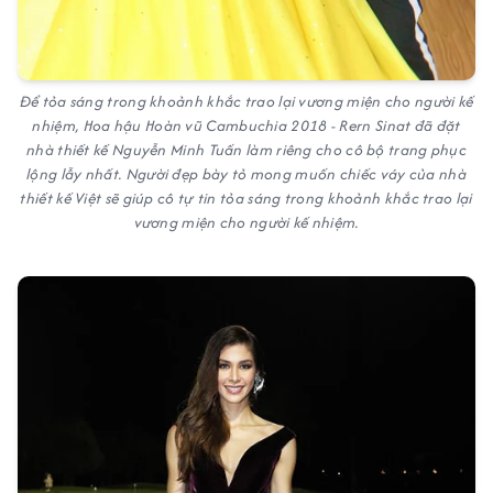
Để tỏa sáng trong khoảnh khắc trao lại vương miện cho người kế
nhiệm, Hoa hậu Hoàn vũ Cambuchia 2018 - Rern Sinat đã đặt
nhà thiết kế Nguyễn Minh Tuấn làm riêng cho cô bộ trang phục
lộng lẫy nhất. Người đẹp bày tỏ mong muốn chiếc váy của nhà
thiết kế Việt sẽ giúp cô tự tin tỏa sáng trong khoảnh khắc trao lại
vương miện cho người kế nhiệm.