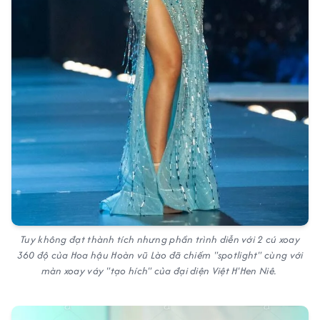
Tuy không đạt thành tích nhưng phần trình diễn với 2 cú xoay
360 độ của Hoa hậu Hoàn vũ Lào đã chiếm "spotlight" cùng với
màn xoay váy "tạo hích" của đại diện Việt H'Hen Niê.