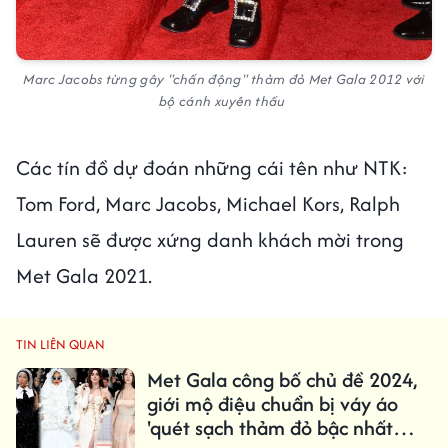
Marc Jacobs từng gây "chấn động" thảm đỏ Met Gala 2012 với
bộ cánh xuyên thấu
Các tín đồ dự đoán những cái tên như NTK:
Tom Ford, Marc Jacobs, Michael Kors, Ralph
Lauren sẽ được xứng danh khách mời trong
Met Gala 2021.
TIN LIÊN QUAN
Met Gala công bố chủ đề 2024,
giới mộ điệu chuẩn bị váy áo
'quét sạch thảm đỏ bậc nhất