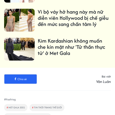
hành tinh
Vì bộ váy hở hang này mà nữ
diễn viên Hollywood bị chế giễu
đến mức sang chấn tâm lý
Kim Kardashian không muốn
che kín mặt như 'Tử thần thực
tử' ở Met Gala
Bài viết
Chia sẻ
Văn Luân
#Hashtag
#
MET GALA 2021
#
TIN THỜI TRANG THẾ GIỚI