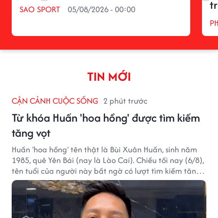
t
SAO SPORT
05/08/2026 - 00:00
P
TIN MỚI
CẬN CẢNH CUỘC SỐNG
2 phút trước
Từ khóa Huấn 'hoa hồng' được tìm kiếm
tăng vọt
Huấn 'hoa hồng' tên thật là Bùi Xuân Huấn, sinh năm
1985, quê Yên Bái (nay là Lào Cai). Chiều tối nay (6/8),
tên tuổi của người này bất ngờ có lượt tìm kiếm tăng
vọt.