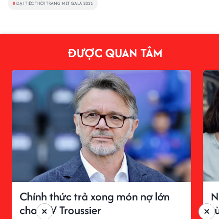
#
ĐẠI TIỆC THỜI TRANG MET GALA 2021
ĐƯỢC QUAN TÂM
Chính thức trả xong món nợ lớn
N
cho HLV Troussier
t
×
×