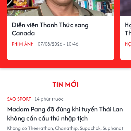
Diễn viên Thanh Thức sang
H
Canada
T
PHIM ẢNH
07/08/2026 - 10:46
H
TIN MỚI
SAO SPORT
14 phút trước
Madam Pang đã đúng khi tuyển Thái Lan
không cần cầu thủ nhập tịch
Không có Theerathon, Chanathip, Supachok, Suphanat