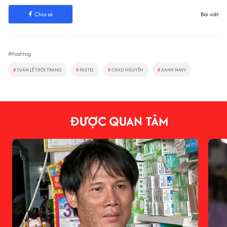
Chia sẻ
Bài viết
#Hashtag
#
TUẦN LỄ THỜI TRANG
#
PASTEL
#
CHAD NGUYỄN
#
XANH NAVY
ĐƯỢC QUAN TÂM