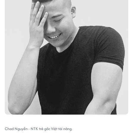
Chad Nguyễn - NTK trẻ gốc Việt tài năng.