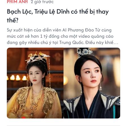
PHIM ẢNH
2 giờ trước
Bạch Lộc, Triệu Lệ Dĩnh có thể bị thay
thế?
Sự xuất hiện của diễn viên AI Phương Đào Tử cùng
mức cát xê hơn 1 tỷ đồng cho một video quảng cáo
đang gây nhiều chú ý tại Trung Quốc. Điều này khiến
không ít người đặt câu hỏi liệu những ngôi sao hàng
đầu như Bạch Lộc, Triệu Lệ Dĩnh có thể bị thay thế
trong tương lai.