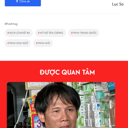
Chia sẻ
Lục Sa
#Hashtag
#
ĐỊCH LỆ NHIỆT BA
#
MỸ NỮ TÂN CƯƠNG
#
PHIM TRUNG QUỐC
#
PHIM HOA NGỮ
#
PHIM MỚI
ĐƯỢC QUAN TÂM