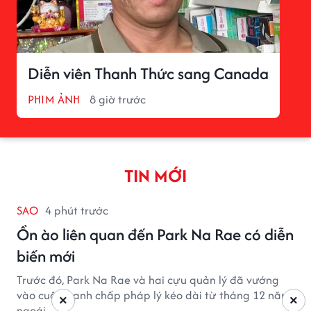
Diễn viên Thanh Thức sang Canada
PHIM ẢNH
8 giờ trước
TIN MỚI
SAO
4 phút trước
Ồn ào liên quan đến Park Na Rae có diễn
biến mới
Trước đó, Park Na Rae và hai cựu quản lý đã vướng
vào cuộc tranh chấp pháp lý kéo dài từ tháng 12 năm
×
×
ngoái.