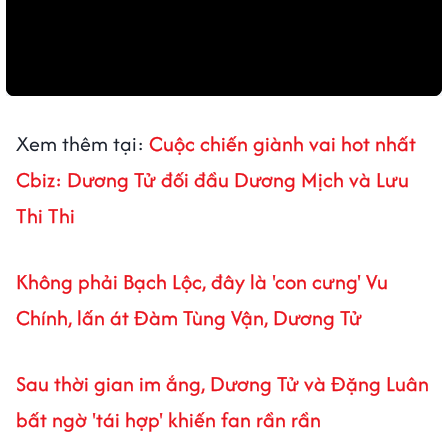
Xem thêm tại:
Cuộc chiến giành vai hot nhất
Cbiz: Dương Tử đối đầu Dương Mịch và Lưu
Thi Thi
Không phải Bạch Lộc, đây là 'con cưng' Vu
Chính, lấn át Đàm Tùng Vận, Dương Tử
Sau thời gian im ắng, Dương Tử và Đặng Luân
bất ngờ 'tái hợp' khiến fan rần rần