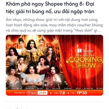
Khám phá ngay Shopee tháng 8: Đại
tiệc giải trí bùng nổ, ưu đãi ngập tràn
Âm nhạc, những show giải trí với nội dung mới cùng
loạt hoạt động săn sale, may mắn nhận voucher khủng
và chia quỹ xu sẽ cùng góp mặt trong “thực đơn” giải
trí cuối tuần trên Shopee, diễn ra liên tiếp vào ngày
7/8 và 8/8.