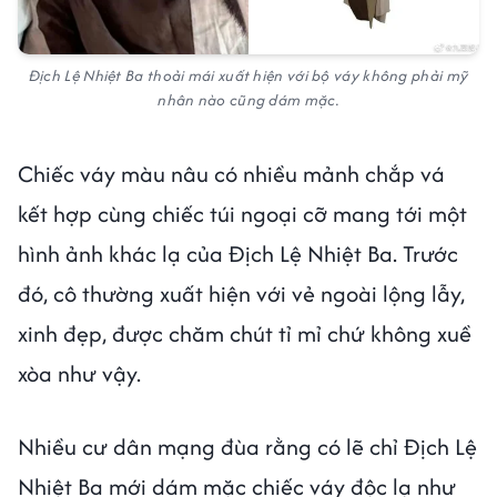
Địch Lệ Nhiệt Ba thoải mái xuất hiện với bộ váy không phải mỹ
nhân nào cũng dám mặc.
Chiếc váy màu nâu có nhiều mảnh chắp vá
kết hợp cùng chiếc túi ngoại cỡ mang tới một
hình ảnh khác lạ của Địch Lệ Nhiệt Ba. Trước
đó, cô thường xuất hiện với vẻ ngoài lộng lẫy,
xinh đẹp, được chăm chút tỉ mỉ chứ không xuề
xòa như vậy.
Nhiều cư dân mạng đùa rằng có lẽ chỉ Địch Lệ
Nhiệt Ba mới dám mặc chiếc váy độc lạ như