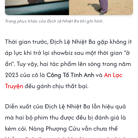
Trang phục khác của Địch Lệ Nhiệt Ba khi ghi hình.
Thời gian trước, Địch Lệ Nhiệt Ba gặp không ít
áp lực khi trở lại showbiz sau một thời gian “ở
ẩn”. Tuy vậy, hai tác phẩm lên sóng trong năm
2023 của cô là
Công Tố Tinh Anh
và
An Lạc
Truyện
đều gánh chịu thất bại.
Diễn xuất của Địch Lệ Nhiệt Ba lẫn hiệu quả
mà hai bộ phim thu được đều bị đánh giá là
kém cỏi. Nàng Phượng Cửu vẫn chưa thể