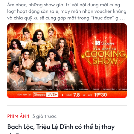
Âm nhạc, những show giải trí với nội dung mới cùng
loạt hoạt động săn sale, may mắn nhận voucher khủng
và chia quỹ xu sẽ cùng góp mặt trong “thực đơn” giải
trí cuối tuần trên Shopee, diễn ra liên tiếp vào ngày
7/8 và 8/8.
PHIM ẢNH
3 giờ trước
Bạch Lộc, Triệu Lệ Dĩnh có thể bị thay