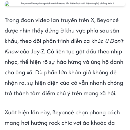
Trong đoạn video lan truyền trên X, Beyoncé
được nhìn thấy đứng ở khu vực phía sau sân
khấu, theo dõi phần trình diễn ca khúc
U Don’t
Know
của Jay-Z. Cô liên tục gật đầu theo nhịp
nhạc, thể hiện rõ sự hào hứng và ủng hộ dành
cho ông xã. Dù phần lớn khán giả không dễ
nhận ra, sự hiện diện của cô vẫn nhanh chóng
trở thành tâm điểm chú ý trên mạng xã hội.
Xuất hiện lần này, Beyoncé chọn phong cách
mang hơi hướng rock chic với áo khoác da