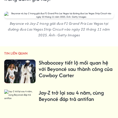
Beyonce và Jay-Z trong giải đua F1 Grand Prix Las Vegas tại
đường đua Las Vegas Strip Circuit vào ngày 22 tháng 11 năm
2025. Ảnh: Getty Images
TIN LIÊN QUAN
Shaboozey tiết lộ mối quan hệ
với Beyoncé sau thành công của
Cowboy Carter
Jay-Z trở lại sau 4 năm, cùng
Beyoncé đáp trả antifan