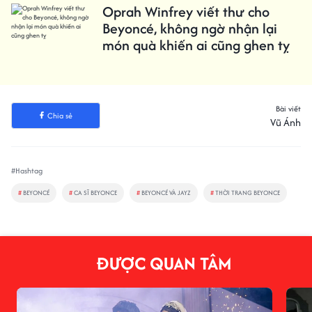
Oprah Winfrey viết thư cho
Beyoncé, không ngờ nhận lại
món quà khiến ai cũng ghen tỵ
Bài viết
Chia sẻ
Vũ Ánh
#Hashtag
#
BEYONCÉ
#
CA SĨ BEYONCE
#
BEYONCÉ VÀ JAYZ
#
THỜI TRANG BEYONCE
ĐƯỢC QUAN TÂM