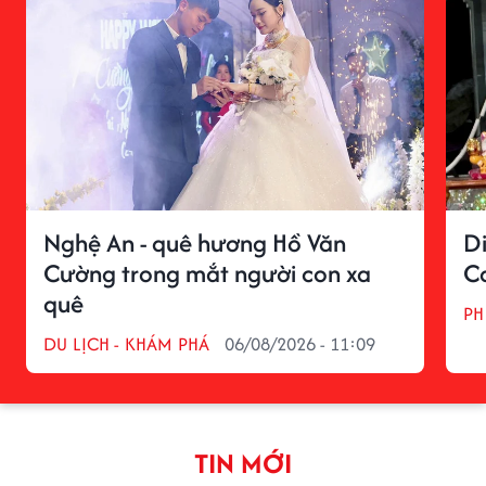
Nghệ An - quê hương Hồ Văn
D
Cường trong mắt người con xa
C
quê
PH
DU LỊCH - KHÁM PHÁ
06/08/2026 - 11:09
TIN MỚI