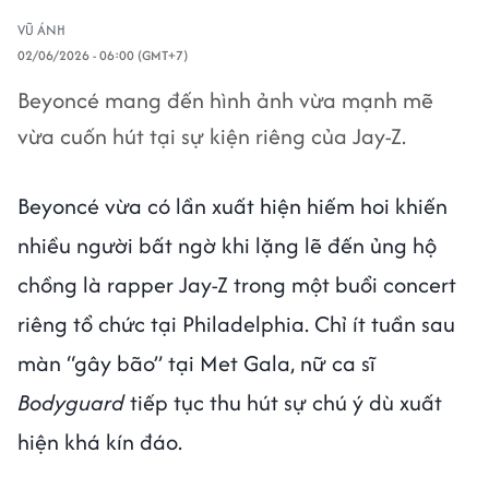
VŨ ÁNH
02/06/2026 - 06:00 (GMT+7)
Beyoncé mang đến hình ảnh vừa mạnh mẽ
vừa cuốn hút tại sự kiện riêng của Jay-Z.
Beyoncé vừa có lần xuất hiện hiếm hoi khiến
nhiều người bất ngờ khi lặng lẽ đến ủng hộ
chồng là rapper Jay-Z trong một buổi concert
riêng tổ chức tại Philadelphia. Chỉ ít tuần sau
màn “gây bão” tại Met Gala, nữ ca sĩ
Bodyguard
tiếp tục thu hút sự chú ý dù xuất
hiện khá kín đáo.