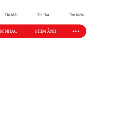
Tin Mới
Tin Hot
Tìm kiếm
M NHẠC
PHIM ẢNH
SAO SPORT