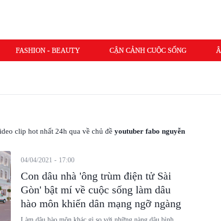
FASHION - BEAUTY
CẬN CẢNH CUỘC SỐNG
Â
 video clip hot nhất 24h qua về chủ đề
youtuber fabo nguyễn
04/04/2021 - 17:00
Con dâu nhà 'ông trùm điện tử Sài
Gòn' bật mí về cuộc sống làm dâu
hào môn khiến dân mạng ngỡ ngàng
Làm dâu hào môn khác gì so với những nàng dâu bình