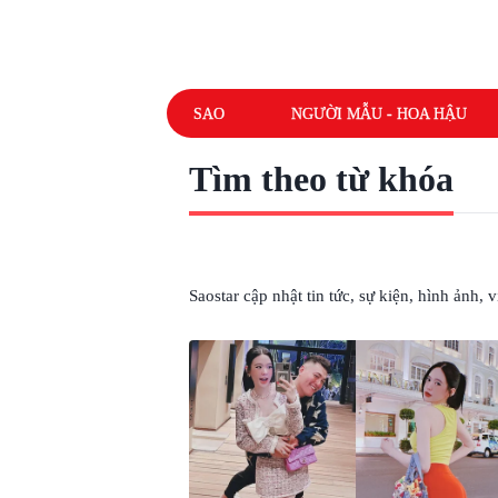
SAO
NGƯỜI MẪU - HOA HẬU
Tìm theo từ khóa
# YOUTUBER FABO NGUYỄN
Saostar cập nhật tin tức, sự kiện, hình ảnh,