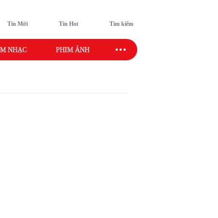
Tin Mới
Tin Hot
Tìm kiếm
M NHẠC
PHIM ẢNH
SAO SPORT