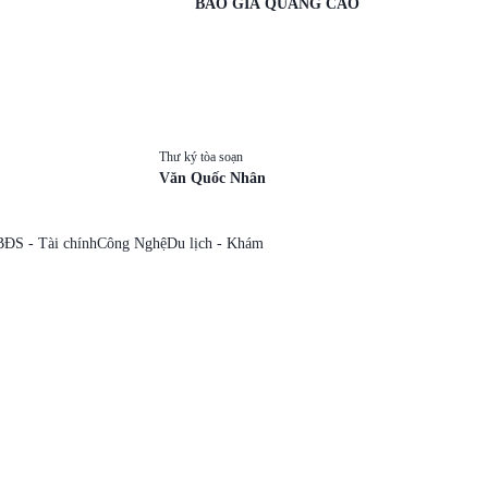
BÁO GIÁ QUẢNG CÁO
Thư ký tòa soạn
Văn Quốc Nhân
BĐS - Tài chính
Công Nghệ
Du lịch - Khám