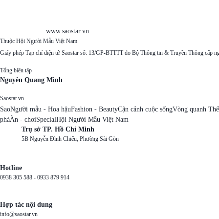
www.saostar.vn
Thuộc Hội Người Mẫu Việt Nam
Giấy phép Tạp chí điện tử Saostar số: 13/GP-BTTTT do Bộ Thông tin & Truyền Thông cấp n
Tổng biên tập
Nguyễn Quang Minh
Saostar.vn
Sao
Người mẫu - Hoa hậu
Fashion - Beauty
Cận cảnh cuộc sống
Vòng quanh Thế
phá
Ăn - chơi
Special
Hội Người Mẫu Việt Nam
Trụ sở TP. Hồ Chí Minh
5B Nguyễn Đình Chiểu, Phường Sài Gòn
Hotline
0938 305 588 -
0933 879 914
Hợp tác nội dung
info@saostar.vn