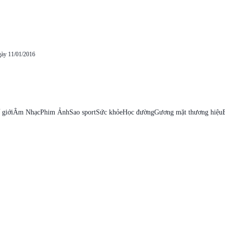
gày 11/01/2016
 giới
Âm Nhạc
Phim Ảnh
Sao sport
Sức khỏe
Học đường
Gương mặt thương hiệu