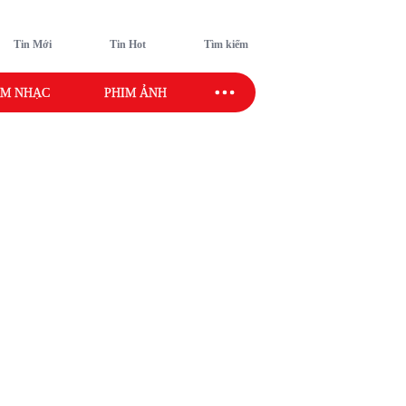
Tin Mới
Tin Hot
Tìm kiếm
M NHẠC
PHIM ẢNH
SAO SPORT