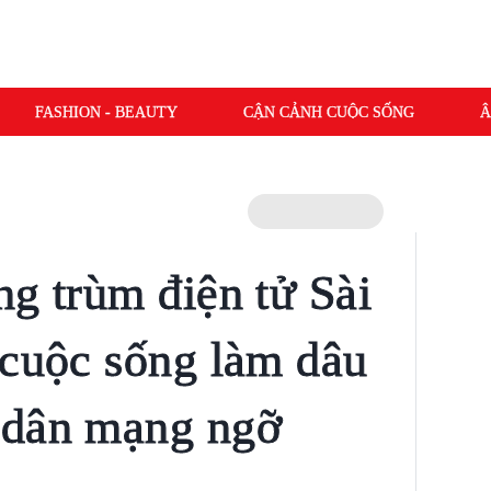
FASHION - BEAUTY
CẬN CẢNH CUỘC SỐNG
Â
ng trùm điện tử Sài
 cuộc sống làm dâu
 dân mạng ngỡ