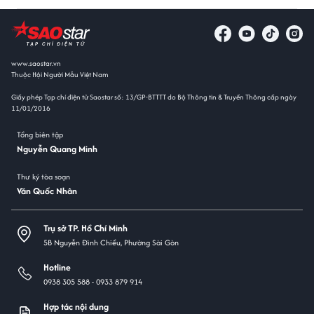
www.saostar.vn
Thuộc Hội Người Mẫu Việt Nam
Giấy phép Tạp chí điện tử Saostar số: 13/GP-BTTTT do Bộ Thông tin & Truyền Thông cấp ngày
11/01/2016
Tổng biên tập
Nguyễn Quang Minh
Thư ký tòa soạn
Văn Quốc Nhân
Trụ sở TP. Hồ Chí Minh
5B Nguyễn Đình Chiểu, Phường Sài Gòn
Hotline
0938 305 588 -
0933 879 914
Hợp tác nội dung