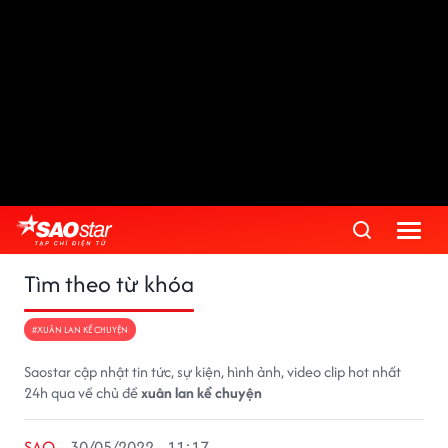
Tìm theo từ khóa
#XUÂN LAN KỂ CHUYỆN
Saostar cập nhật tin tức, sự kiện, hình ảnh, video clip hot nhất
24h qua về chủ đề
xuân lan kể chuyện
SAO
30/05/2022 - 11:17