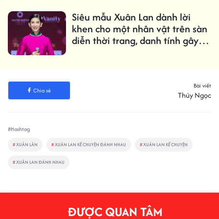
Siêu mẫu Xuân Lan dành lời
khen cho một nhân vật trên sàn
diễn thời trang, danh tính gây
bất ngờ
Bài viết
Chia sẻ
Thúy Ngọc
#Hashtag
#
XUÂN LÂN
#
XUÂN LAN KỂ CHUYỆN ĐÁNH NHAU
#
XUÂN LAN KỂ CHUYỆN
#
XUÂN LAN ĐÁNH NHAU
ĐƯỢC QUAN TÂM