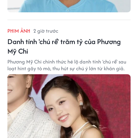
PHIM ẢNH
2 giờ trước
Danh tính 'chú rể' trăm tỷ của Phương
Mỹ Chi
Phương Mỹ Chi chính thức hé lộ danh tính 'chú rể' sau
loạt hint gây tò mò, thu hút sự chú ý lớn từ khán giả.