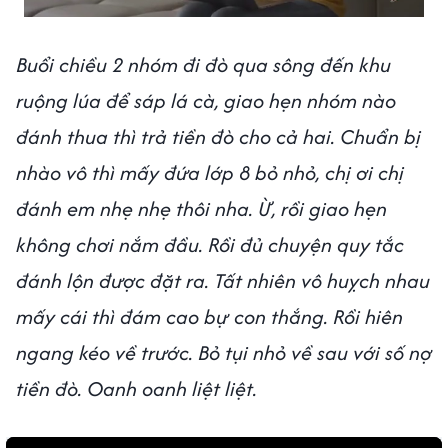
Buổi chiều 2 nhóm đi đò qua sông đến khu
ruộng lúa để sáp lá cà, giao hẹn nhóm nào
đánh thua thì trả tiền đò cho cả hai. Chuẩn bị
nhào vô thì mấy đứa lớp 8 bỏ nhỏ, chị ơi chị
đánh em nhẹ nhẹ thôi nha. Ừ, rồi giao hẹn
không chơi nắm đầu. Rồi đủ chuyện quy tắc
đánh lộn được đặt ra. Tất nhiên vô huỵch nhau
mấy cái thì đám cao bự con thắng. Rồi hiên
ngang kéo về trước. Bỏ tụi nhỏ về sau với số nợ
tiền đò. Oanh oanh liệt liệt.