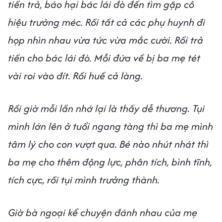
tiền trả, báo hại bác lái đò đến tìm gặp cô
hiệu trưởng méc. Rồi tất cả các phụ huynh đi
họp nhìn nhau vừa tức vừa mắc cười. Rồi trả
tiền cho bác lái đò. Mỗi đứa về bị ba mẹ tét
vài roi vào đít. Rồi huề cả làng.
Rồi giờ mỗi lần nhớ lại là thấy dễ thương. Tụi
mình lớn lên ở tuổi ngang tàng thì ba mẹ mình
tâm lý cho con vượt qua. Bé nào nhút nhát thì
ba mẹ cho thêm động lực, phân tích, bình tĩnh,
tích cực, rồi tụi mình trưởng thành.
Giờ bà ngoại kể chuyện đánh nhau của mẹ