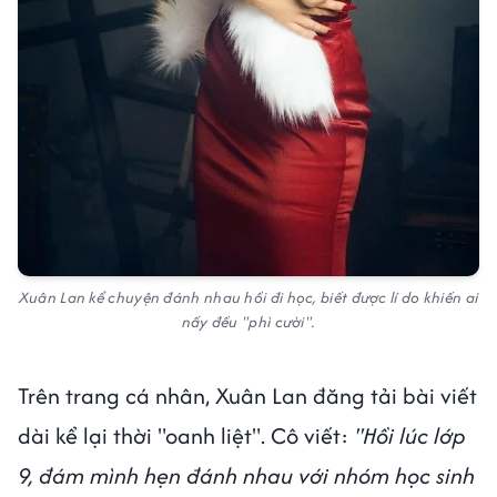
Xuân Lan kể chuyện đánh nhau hồi đi học, biết được lí do khiến ai
nấy đều "phì cười".
Trên trang cá nhân, Xuân Lan đăng tải bài viết
dài kể lại thời "oanh liệt". Cô viết:
"Hồi lúc lớp
9, đám mình hẹn đánh nhau với nhóm học sinh