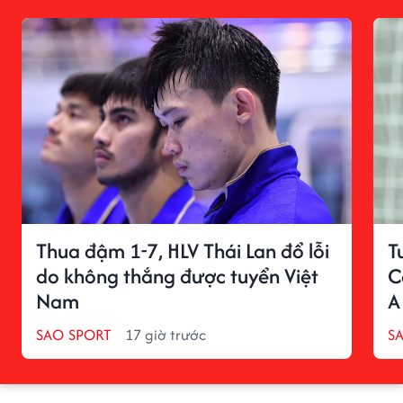
Thua đậm 1-7, HLV Thái Lan đổ lỗi
T
do không thắng được tuyển Việt
C
Nam
A
SAO SPORT
17 giờ trước
S