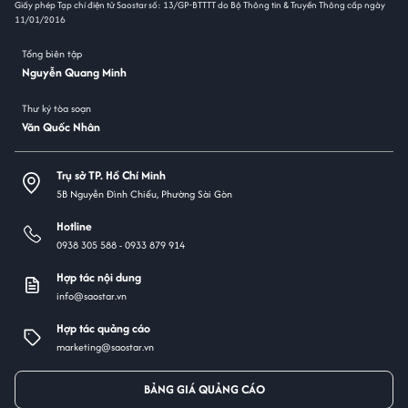
Giấy phép Tạp chí điện tử Saostar số: 13/GP-BTTTT do Bộ Thông tin & Truyền Thông cấp ngày
11/01/2016
Tổng biên tập
Nguyễn Quang Minh
Thư ký tòa soạn
Văn Quốc Nhân
Trụ sở TP. Hồ Chí Minh
5B Nguyễn Đình Chiểu, Phường Sài Gòn
Hotline
0938 305 588 -
0933 879 914
Hợp tác nội dung
info@saostar.vn
Hợp tác quảng cáo
marketing@saostar.vn
BẢNG GIÁ QUẢNG CÁO