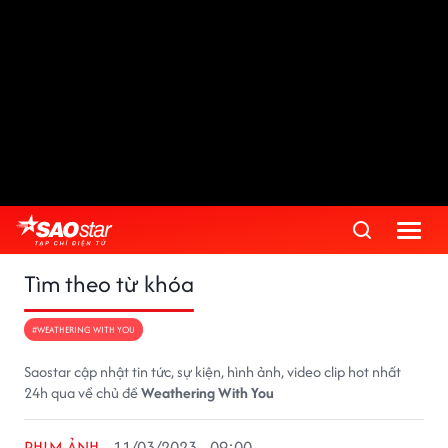
Tìm theo từ khóa
#WEATHERING WITH YOU
Saostar cập nhật tin tức, sự kiện, hình ảnh, video clip hot nhất
24h qua về chủ đề
Weathering With You
PHIM ẢNH
11/03/2023 - 09:00