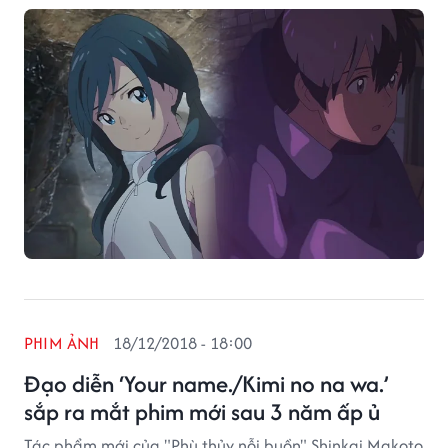
những yếu tố siêu nhiên và vẻ đẹp văn hóa Nhật Bản.
PHIM ẢNH
18/12/2018 - 18:00
Đạo diễn ‘Your name./Kimi no na wa.’
sắp ra mắt phim mới sau 3 năm ấp ủ
Tác phẩm mới của "Phù thủy nỗi buồn" Shinkai Makoto