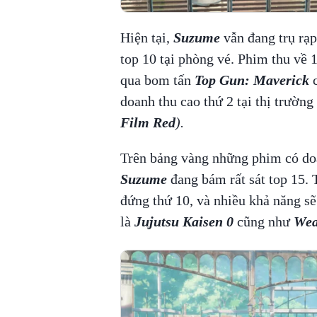
Hiện tại,
Suzume
vẫn đang trụ rạp
top 10 tại phòng vé. Phim thu về 1
qua bom tấn
Top Gun: Maverick
doanh thu cao thứ 2 tại thị trườn
Film Red
).
Trên bảng vàng những phim có doa
Suzume
đang bám rất sát top 15.
đứng thứ 10, và nhiều khả năng sẽ
là
Jujutsu Kaisen 0
cũng như
Wea