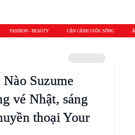
FASHION - BEAUTY
CẬN CẢNH CUỘC SỐNG
Â
a Nào Suzume
g vé Nhật, sáng
 huyền thoại Your