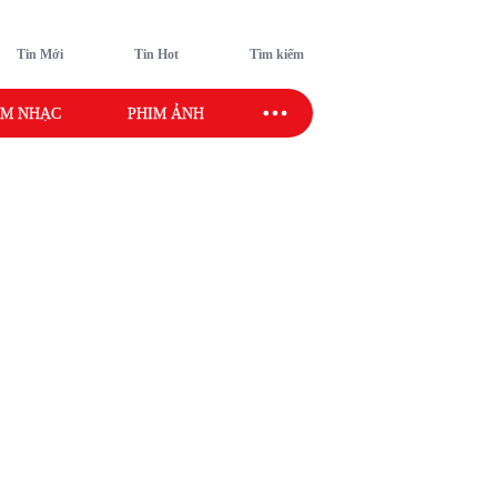
Tin Mới
Tin Hot
Tìm kiếm
M NHẠC
PHIM ẢNH
SAO SPORT