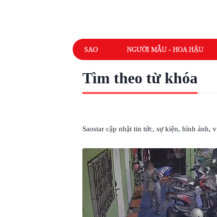
SAO
NGƯỜI MẪU - HOA HẬU
Tìm theo từ khóa
# VỨT TRẺ SƠ SINH
Saostar cập nhật tin tức, sự kiện, hình ảnh,