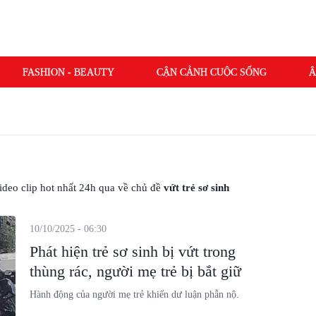
FASHION - BEAUTY
CẬN CẢNH CUỘC SỐNG
Â
 video clip hot nhất 24h qua về chủ đề
vứt trẻ sơ sinh
10/10/2025 - 06:30
Phát hiện trẻ sơ sinh bị vứt trong
thùng rác, người mẹ trẻ bị bắt giữ
Hành động của người mẹ trẻ khiến dư luận phẫn nộ.