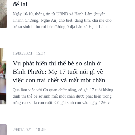
để lại
Ngày 16/10, thông tin từ UBND xã Hạnh Lâm (huyện
Thanh Chương, Nghệ An) cho biết, đang tìm, cha mẹ cho
trẻ sơ sinh bị bỏ rơi bên đường ở địa bàn xã Hạnh Lâm.
15/06/2023 - 15:34
Vụ phát hiện thi thể bé sơ sinh ở
Bình Phước: Mẹ 17 tuổi nói gì về
việc con trai chết và mất một chân
Qua làm việc với Cơ quan chức năng, cô gái 17 tuổi khẳng
định thi thể bé sơ sinh mất một chân được phát hiện trong
rừng cao su là con ruột. Cô gái sinh con vào ngày 12/6 vừa
qua tại một bãi đất trống rồi đặt ở một hố ven đường.
29/01/2021 - 18:49