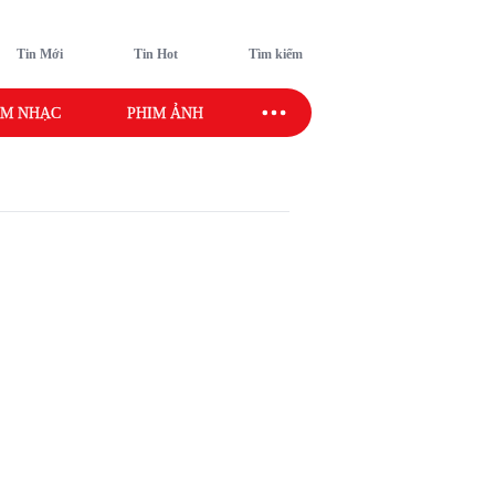
Tin Mới
Tin Hot
Tìm kiếm
M NHẠC
PHIM ẢNH
SAO SPORT