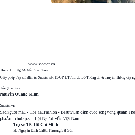
www.saostar.vn
Thuộc Hội Người Mẫu Việt Nam
Giấy phép Tạp chí điện tử Saostar số: 13/GP-BTTTT do Bộ Thông tin & Truyền Thông cấp n
Tổng biên tập
Nguyễn Quang Minh
Saostar.vn
Sao
Người mẫu - Hoa hậu
Fashion - Beauty
Cận cảnh cuộc sống
Vòng quanh Thế
phá
Ăn - chơi
Special
Hội Người Mẫu Việt Nam
Trụ sở TP. Hồ Chí Minh
5B Nguyễn Đình Chiểu, Phường Sài Gòn