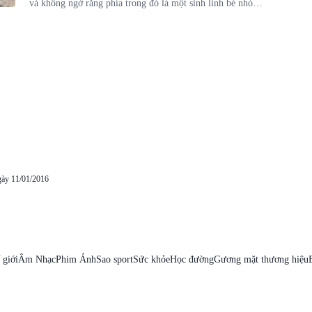
và không ngờ rằng phía trong đó là một sinh linh bé nhỏ
đang gặp nguy hiểm.
gày 11/01/2016
 giới
Âm Nhạc
Phim Ảnh
Sao sport
Sức khỏe
Học đường
Gương mặt thương hiệu