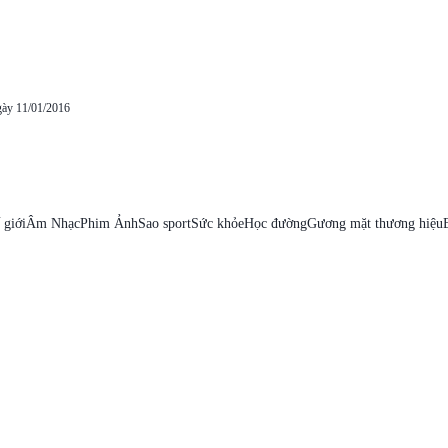
gày 11/01/2016
 giới
Âm Nhạc
Phim Ảnh
Sao sport
Sức khỏe
Học đường
Gương mặt thương hiệu