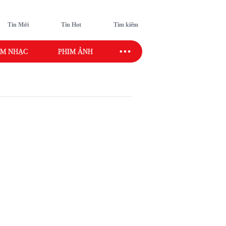
Tin Mới
Tin Hot
Tìm kiếm
M NHẠC
PHIM ẢNH
SAO SPORT