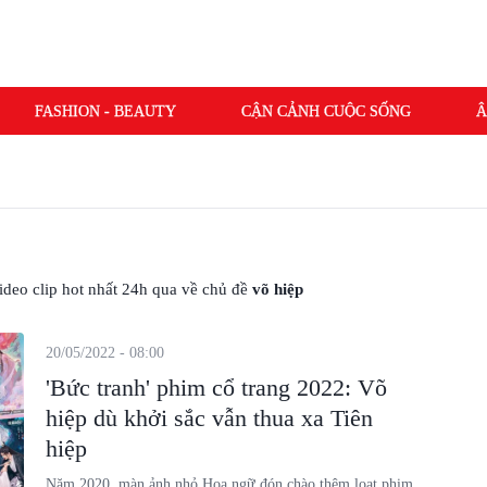
FASHION - BEAUTY
CẬN CẢNH CUỘC SỐNG
Â
 video clip hot nhất 24h qua về chủ đề
võ hiệp
20/05/2022 - 08:00
'Bức tranh' phim cổ trang 2022: Võ
hiệp dù khởi sắc vẫn thua xa Tiên
hiệp
Năm 2020, màn ảnh nhỏ Hoa ngữ đón chào thêm loạt phim