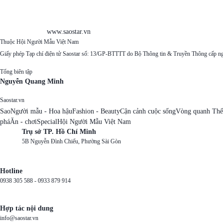
www.saostar.vn
Thuộc Hội Người Mẫu Việt Nam
Giấy phép Tạp chí điện tử Saostar số: 13/GP-BTTTT do Bộ Thông tin & Truyền Thông cấp n
Tổng biên tập
Nguyễn Quang Minh
Saostar.vn
Sao
Người mẫu - Hoa hậu
Fashion - Beauty
Cận cảnh cuộc sống
Vòng quanh Thế
phá
Ăn - chơi
Special
Hội Người Mẫu Việt Nam
Trụ sở TP. Hồ Chí Minh
5B Nguyễn Đình Chiểu, Phường Sài Gòn
Hotline
0938 305 588 -
0933 879 914
Hợp tác nội dung
info@saostar.vn