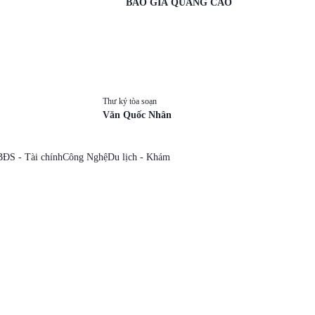
BÁO GIÁ QUẢNG CÁO
Thư ký tòa soạn
Văn Quốc Nhân
BĐS - Tài chính
Công Nghệ
Du lịch - Khám