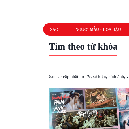
SAO
NGƯỜI MẪU - HOA HẬU
Tìm theo từ khóa
# VÕ HIỆP
Saostar cập nhật tin tức, sự kiện, hình ảnh,