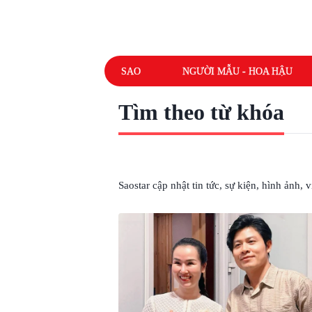
SAO
NGƯỜI MẪU - HOA HẬU
Tìm theo từ khóa
# VÕ HẠ TRÂM
Saostar cập nhật tin tức, sự kiện, hình ảnh,