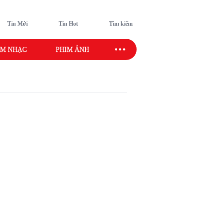
Tin Mới
Tin Hot
Tìm kiếm
M NHẠC
PHIM ẢNH
SAO SPORT