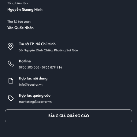
Tổng biên tập
Nguyễn Quang Minh
Thư ký tòa soạn
Văn Quốc Nhân
Trụ sở TP. Hồ Chí Minh
5B Nguyễn Đình Chiểu, Phường Sài Gòn
Hotline
0938 305 588 -
0933 879 914
Hợp tác nội dung
info@saostar.vn
Hợp tác quảng cáo
marketing@saostar.vn
BẢNG GIÁ QUẢNG CÁO