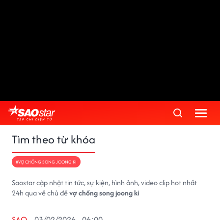
Tìm theo từ khóa
#VỢ CHỒNG SONG JOONG KI
Saostar cập nhật tin tức, sự kiện, hình ảnh, video clip hot nhất
24h qua về chủ đề
vợ chồng song joong ki
SAO
03/02/2026 - 06:00