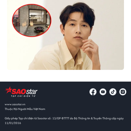
www.saostar.vn
Thuộc Hội Người Mẫu Việt Nam
Giấy phép Tạp chí điện tử Saostar số: 13/GP-BTTTT do Bộ Thông tin & Truyền Thông cấp ngày
11/01/2016