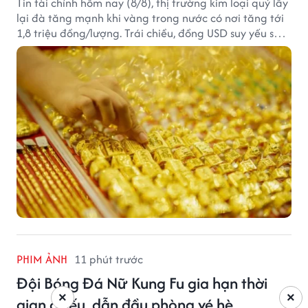
Tin tài chính hôm nay (8/8), thị trường kim loại quý lấy
lại đà tăng mạnh khi vàng trong nước có nơi tăng tới
1,8 triệu đồng/lượng. Trái chiều, đồng USD suy yếu sau
báo cáo việc làm Mỹ kém tích cực.
PHIM ẢNH
11 phút trước
Đội Bóng Đá Nữ Kung Fu gia hạn thời
×
×
gian chiếu, dẫn đầu phòng vé hè