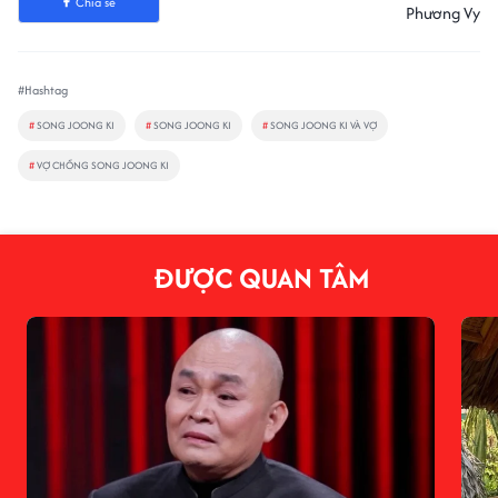
Chia sẻ
Phương Vy
#Hashtag
#
SONG JOONG KI
#
SONG JOONG KI
#
SONG JOONG KI VÀ VỢ
#
VỢ CHỒNG SONG JOONG KI
ĐƯỢC QUAN TÂM