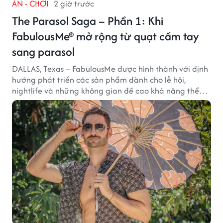
ĂN - CHƠI
2 giờ trước
The Parasol Saga – Phần 1: Khi
FabulousMe® mở rộng từ quạt cầm tay
sang parasol
DALLAS, Texas – FabulousMe được hình thành với định
hướng phát triển các sản phẩm dành cho lễ hội,
nightlife và những không gian đề cao khả năng thể
hiện bản thân. Trong quá trình xây dựng thương hiệu,
quạt cầm tay trở thành dòng sản phẩm tạo được
thành công ban đầu, giúp FabulousMe từng bước mở
rộng mức độ hiện diện trên thị trường.