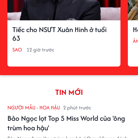
Tiếc cho NSƯT Xuân Hinh ở tuổi
H
63
Â
SAO
12 giờ trước
TIN MỚI
NGƯỜI MẪU - HOA HẬU
2 phút trước
Bảo Ngọc lọt Top 5 Miss World của 'ông
trùm hoa hậu'