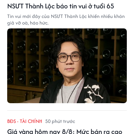
NSƯT Thành Lộc báo tin vui ở tuổi 65
Tin vui mới đây của NSƯT Thành Lộc khiến nhiều khán
giả vỡ oà, háo hức.
BĐS - TÀI CHÍNH
50 phút trước
Giá vàng hôm nay 8/8: Mức bán ra cao